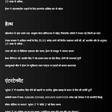
23 लाख से अधिक...
ईरान ने अंतरराष्ट्रीय उड़ानों के लिए एयरस्पेस आंशिक रूप से खोला
हेल्थ
व्हीलचेयर से डांस फ्लोर तक: रामकृष्ण केयर हॉस्पिटल्स में जॉइंट रिप्लेसमेंट मरीजों ने मनाया नई जिंदगी का जश्न
पंजाब सरकार ने आश्रित बच्चों के लिए 35.50 करोड़ रुपये की वित्तीय सहायता जारी की; डॉ. बलजीत कौर के अनुसार,
23 लाख से अधिक...
भारत की ओर से चिकित्सा सहायता खेप रवाना, ईरान के राजदूत ने जताया आभार
हेल्थ मिनिस्टर डॉ. बलबीर सिंह ने गांव हजारा वाला का दौरा किया, लोगों की समस्याएं सुनीं
डब्ल्यूएचओ चीफ ने ईरान के न्यूक्लियर पावर प्लांट्स पर हमलों को बताया खतरनाक
एंटरटेनमेंट
‘धुरंधर 3’ में जसकीरत सिंह रांगी की कहानी पर सस्पेंस, मुकेश छाबड़ा के बयान से फैंस की उम्मीदें टूटीं
आखिरी सफर में साथ: KARAN JOHAR, KHUSHI KAPOOR समेत कई सेलेब्स ने दी भावभीनी विदाई
बॉक्स ऑफिस पर ब्लास्ट! ‘धुरंधर 2’ ने ‘बॉर्डर 2’ को किया ध्वस्त
‘धुरंधर 3’ पर आदित्य धर का बड़ा इशारा: “क्रेडिट्स खत्म होने तक सीट मत छोड़ना!”