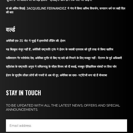
मां को अंतिम विदाई: JACQUELINE FERNANDEZ ने गंगा में किया अस्थि विसर्जन, सनातन धर्म पर कही दिल
की बात
वर्ल्ड
अमेरिकी एफ-35 जेट ने यूएई में इमरजेंसी लैंडिंग की: ईरान
यह बिल्कुल मंजूर नहीं है’, अमेरिकी राष्ट्रपति ट्रंप ने ईरान के जवाबी प्रस्ताव को पूरी तरह से किया खारिज
पाकिस्तान गैर भरोसेमंद देश, अमेरिका मुनीर से किए गए वादे को निभाने के लिए मजबूर नहीं : पेंटागन के पूर्व अधिकारी
श्रीलंका के राष्ट्रपति अनुरा ने तमिलनाडु के सीएम विजय को दी बधाई, मजबूत ऐतिहासिक संबंधों पर दिया जोर
ईरान के सुप्रीम लीडर लोगों की नजरों से अब भी दूर, अमेरिका का दावा- स्ट्रैटेजी बना रहे हैं मोजतबा
STAY IN TOUCH
TO BE UPDATED WITH ALL THE LATEST NEWS, OFFERS AND SPECIAL
ANNOUNCEMENTS.