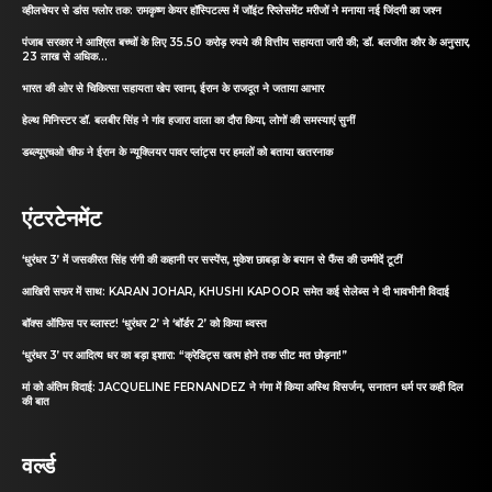
व्हीलचेयर से डांस फ्लोर तक: रामकृष्ण केयर हॉस्पिटल्स में जॉइंट रिप्लेसमेंट मरीजों ने मनाया नई जिंदगी का जश्न
पंजाब सरकार ने आश्रित बच्चों के लिए 35.50 करोड़ रुपये की वित्तीय सहायता जारी की; डॉ. बलजीत कौर के अनुसार,
23 लाख से अधिक...
भारत की ओर से चिकित्सा सहायता खेप रवाना, ईरान के राजदूत ने जताया आभार
हेल्थ मिनिस्टर डॉ. बलबीर सिंह ने गांव हजारा वाला का दौरा किया, लोगों की समस्याएं सुनीं
डब्ल्यूएचओ चीफ ने ईरान के न्यूक्लियर पावर प्लांट्स पर हमलों को बताया खतरनाक
एंटरटेनमेंट
‘धुरंधर 3’ में जसकीरत सिंह रांगी की कहानी पर सस्पेंस, मुकेश छाबड़ा के बयान से फैंस की उम्मीदें टूटीं
आखिरी सफर में साथ: KARAN JOHAR, KHUSHI KAPOOR समेत कई सेलेब्स ने दी भावभीनी विदाई
बॉक्स ऑफिस पर ब्लास्ट! ‘धुरंधर 2’ ने ‘बॉर्डर 2’ को किया ध्वस्त
‘धुरंधर 3’ पर आदित्य धर का बड़ा इशारा: “क्रेडिट्स खत्म होने तक सीट मत छोड़ना!”
मां को अंतिम विदाई: JACQUELINE FERNANDEZ ने गंगा में किया अस्थि विसर्जन, सनातन धर्म पर कही दिल
की बात
वर्ल्ड