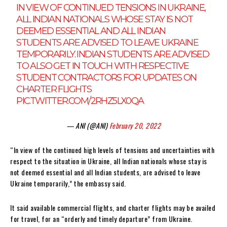
IN VIEW OF CONTINUED TENSIONS IN UKRAINE,
ALL INDIAN NATIONALS WHOSE STAY IS NOT
DEEMED ESSENTIAL AND ALL INDIAN
STUDENTS ARE ADVISED TO LEAVE UKRAINE
TEMPORARILY. INDIAN STUDENTS ARE ADVISED
TO ALSO GET IN TOUCH WITH RESPECTIVE
STUDENT CONTRACTORS FOR UPDATES ON
CHARTER FLIGHTS
PIC.TWITTER.COM/2RHZ5LX0QA
— ANI (@ANI)
February 20, 2022
“In view of the continued high levels of tensions and uncertainties with
respect to the situation in Ukraine, all Indian nationals whose stay is
not deemed essential and all Indian students, are advised to leave
Ukraine temporarily,” the embassy said.
It said available commercial flights, and charter flights may be availed
for travel, for an “orderly and timely departure” from Ukraine.