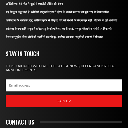
अमेरिकी एफ-35 जेट ने यूएई में इमरजेंसी लैंडिंग की: ईरान
यह बिल्कुल मंजूर नहीं है’, अमेरिकी राष्ट्रपति ट्रंप ने ईरान के जवाबी प्रस्ताव को पूरी तरह से किया खारिज
पाकिस्तान गैर भरोसेमंद देश, अमेरिका मुनीर से किए गए वादे को निभाने के लिए मजबूर नहीं : पेंटागन के पूर्व अधिकारी
श्रीलंका के राष्ट्रपति अनुरा ने तमिलनाडु के सीएम विजय को दी बधाई, मजबूत ऐतिहासिक संबंधों पर दिया जोर
ईरान के सुप्रीम लीडर लोगों की नजरों से अब भी दूर, अमेरिका का दावा- स्ट्रैटेजी बना रहे हैं मोजतबा
STAY IN TOUCH
TO BE UPDATED WITH ALL THE LATEST NEWS, OFFERS AND SPECIAL
ANNOUNCEMENTS.
SIGN UP
CONTACT US