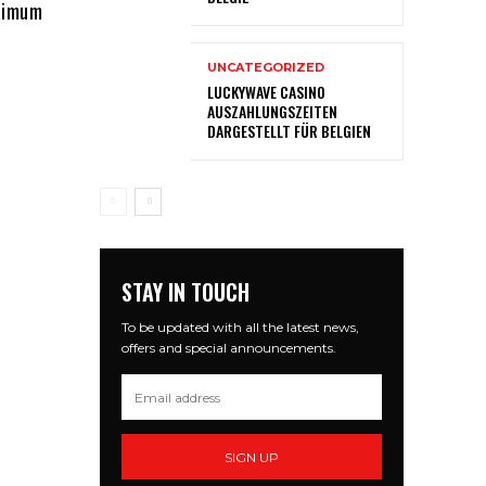
inimum
UNCATEGORIZED
LUCKYWAVE CASINO
AUSZAHLUNGSZEITEN
DARGESTELLT FÜR BELGIEN
STAY IN TOUCH
To be updated with all the latest news,
offers and special announcements.
SIGN UP