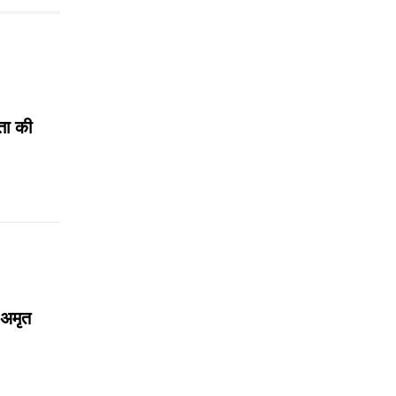
ता की
-अमृत