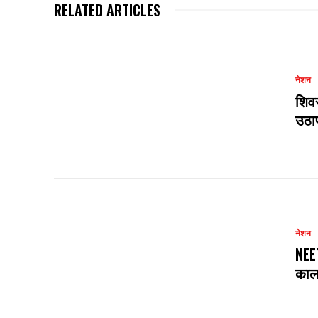
RELATED ARTICLES
नेशन
शिवस
उठाप
नेशन
NEET
काल