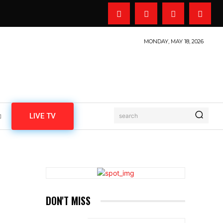
MONDAY, MAY 18, 2026
LIVE TV
search
DON'T MISS