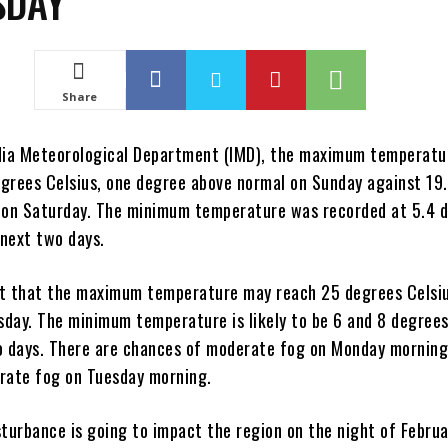
SDAY
Share
dia Meteorological Department (IMD), the maximum temperatu
grees Celsius, one degree above normal on Sunday against 19
 on Saturday. The minimum temperature was recorded at 5.4 
 next two days.
t that the maximum temperature may reach 25 degrees Celsi
day. The minimum temperature is likely to be 6 and 8 degrees
o days. There are chances of moderate fog on Monday morning
rate fog on Tuesday morning.
sturbance is going to impact the region on the night of Februa