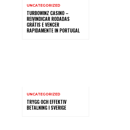
UNCATEGORIZED
TURBOWINZ CASINO –
REIVINDICAR RODADAS
GRÁTIS E VENCER
RAPIDAMENTE IN PORTUGAL
UNCATEGORIZED
TRYGG OCH EFFEKTIV
BETALNING I SVERIGE