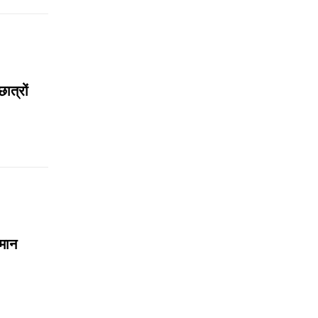
ात्रों
्मान