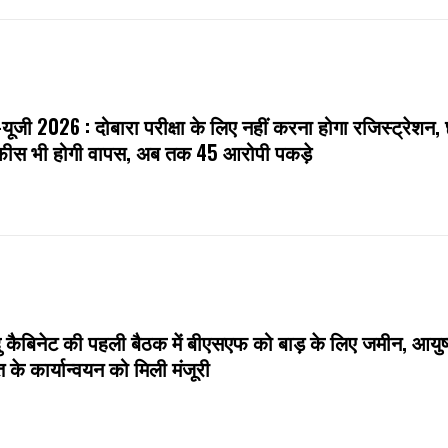
यूजी 2026 : दोबारा परीक्षा के लिए नहीं करना होगा रजिस्ट्रेशन, छ
फीस भी होगी वापस, अब तक 45 आरोपी पकड़े
ंदु कैबिनेट की पहली बैठक में बीएसएफ को बाड़ के लिए जमीन, आयुष
 के कार्यान्वयन को मिली मंजूरी