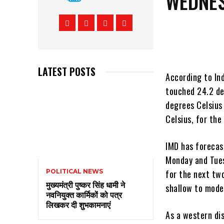
WEDNE
LATEST POSTS
According to In
touched 24.2 de
degrees Celsius
Celsius, for the
IMD has forecas
Monday and Tues
for the next tw
POLITICAL NEWS
मुख्यमंत्री पुष्कर सिंह धामी ने
shallow to mode
नवनियुक्त कार्मिकों को पत्र
लिखकर दी शुभकामनाएं
As a western di