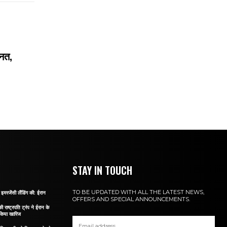
ानत,
STAY IN TOUCH
TO BE UPDATED WITH ALL THE LATEST NEWS,
इमरजेंसी लैंडिंग की: ईरान
OFFERS AND SPECIAL ANNOUNCEMENTS.
ी राष्ट्रपति ट्रंप ने ईरान के
 किया खारिज