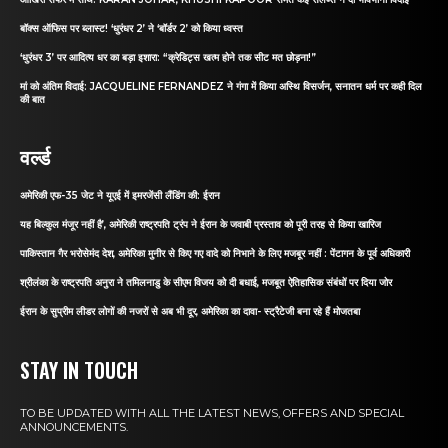
बॉक्स ऑफिस पर ब्लास्ट! ‘धुरंधर 2’ ने ‘बॉर्डर 2’ को किया ध्वस्त
‘धुरंधर 3’ पर आदित्य धर का बड़ा इशारा: “क्रेडिट्स खत्म होने तक सीट मत छोड़ना!”
मां को अंतिम विदाई: JACQUELINE FERNANDEZ ने गंगा में किया अस्थि विसर्जन, सनातन धर्म पर कही दिल
की बात
वर्ल्ड
अमेरिकी एफ-35 जेट ने यूएई में इमरजेंसी लैंडिंग की: ईरान
यह बिल्कुल मंजूर नहीं है’, अमेरिकी राष्ट्रपति ट्रंप ने ईरान के जवाबी प्रस्ताव को पूरी तरह से किया खारिज
पाकिस्तान गैर भरोसेमंद देश, अमेरिका मुनीर से किए गए वादे को निभाने के लिए मजबूर नहीं : पेंटागन के पूर्व अधिकारी
श्रीलंका के राष्ट्रपति अनुरा ने तमिलनाडु के सीएम विजय को दी बधाई, मजबूत ऐतिहासिक संबंधों पर दिया जोर
ईरान के सुप्रीम लीडर लोगों की नजरों से अब भी दूर, अमेरिका का दावा- स्ट्रैटेजी बना रहे हैं मोजतबा
STAY IN TOUCH
TO BE UPDATED WITH ALL THE LATEST NEWS, OFFERS AND SPECIAL
ANNOUNCEMENTS.