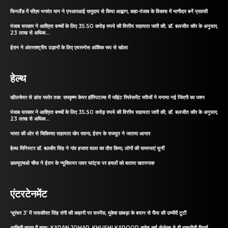
फिनलैंड में सीएम भगवंत मान ने एनआरआई समुदाय से किया आह्वान, कहा-पंजाब के विकास में भागीदार बनें प्रवासी
पंजाब सरकार ने आश्रित बच्चों के लिए 35.50 करोड़ रुपये की वित्तीय सहायता जारी की; डॉ. बलजीत कौर के अनुसार,
23 लाख से अधिक...
ईरान ने अंतरराष्ट्रीय उड़ानों के लिए एयरस्पेस आंशिक रूप से खोला
हेल्थ
व्हीलचेयर से डांस फ्लोर तक: रामकृष्ण केयर हॉस्पिटल्स में जॉइंट रिप्लेसमेंट मरीजों ने मनाया नई जिंदगी का जश्न
पंजाब सरकार ने आश्रित बच्चों के लिए 35.50 करोड़ रुपये की वित्तीय सहायता जारी की; डॉ. बलजीत कौर के अनुसार,
23 लाख से अधिक...
भारत की ओर से चिकित्सा सहायता खेप रवाना, ईरान के राजदूत ने जताया आभार
हेल्थ मिनिस्टर डॉ. बलबीर सिंह ने गांव हजारा वाला का दौरा किया, लोगों की समस्याएं सुनीं
डब्ल्यूएचओ चीफ ने ईरान के न्यूक्लियर पावर प्लांट्स पर हमलों को बताया खतरनाक
एंटरटेनमेंट
‘धुरंधर 3’ में जसकीरत सिंह रांगी की कहानी पर सस्पेंस, मुकेश छाबड़ा के बयान से फैंस की उम्मीदें टूटीं
आखिरी सफर में साथ: KARAN JOHAR, KHUSHI KAPOOR समेत कई सेलेब्स ने दी भावभीनी विदाई