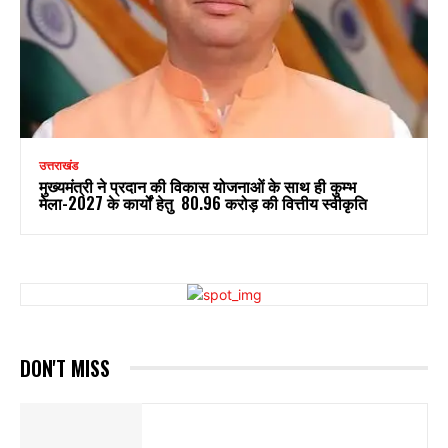
उत्तराखंड
मुख्यमंत्री ने प्रदान की विकास योजनाओं के साथ ही कुम्भ
मेला-2027 के कार्यों हेतु ₹ 80.96 करोड़ की वित्तीय स्वीकृति
DON'T MISS