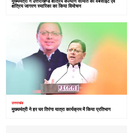
मुख्यमंत्री ने उत्तराखण्ड क्षत्रिय कल्याण समिति की वेबसाइट एवं
क्षत्रिय जागरण स्मारिका का किया विमोचन
उत्तराखंड
मुख्यमंत्री ने हर घर तिरंगा यात्रा कार्यक्रम में किया प्रतिभाग