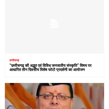
छत्तीसगढ़
“छत्तीसगढ़ की अद्भुत एवं विविध जनजातीय संस्कृति” विषय पर
आधारित तीन दिवसीय विशेष फोटो प्रदर्शनी का आयोजन