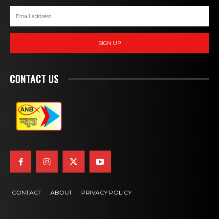
SIGN UP
CONTACT US
CONTACT
ABOUT
PRIVACY POLICY