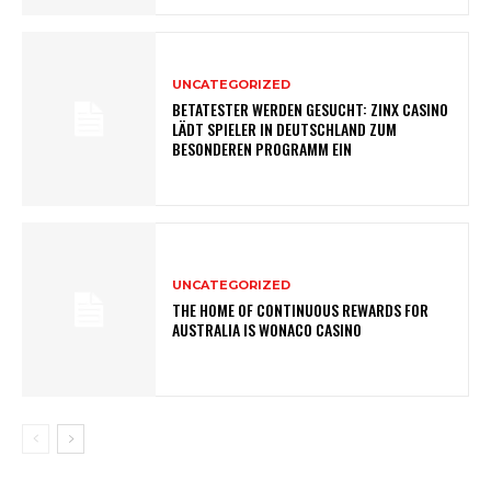
UNCATEGORIZED
BETATESTER WERDEN GESUCHT: ZINX CASINO
LÄDT SPIELER IN DEUTSCHLAND ZUM
BESONDEREN PROGRAMM EIN
UNCATEGORIZED
THE HOME OF CONTINUOUS REWARDS FOR
AUSTRALIA IS WONACO CASINO