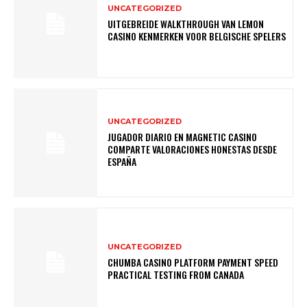
UNCATEGORIZED
UITGEBREIDE WALKTHROUGH VAN LEMON
CASINO KENMERKEN VOOR BELGISCHE SPELERS
UNCATEGORIZED
JUGADOR DIARIO EN MAGNETIC CASINO
COMPARTE VALORACIONES HONESTAS DESDE
ESPAÑA
UNCATEGORIZED
CHUMBA CASINO PLATFORM PAYMENT SPEED
PRACTICAL TESTING FROM CANADA