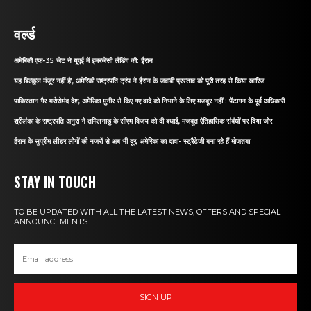
वर्ल्ड
अमेरिकी एफ-35 जेट ने यूएई में इमरजेंसी लैंडिंग की: ईरान
यह बिल्कुल मंजूर नहीं है’, अमेरिकी राष्ट्रपति ट्रंप ने ईरान के जवाबी प्रस्ताव को पूरी तरह से किया खारिज
पाकिस्तान गैर भरोसेमंद देश, अमेरिका मुनीर से किए गए वादे को निभाने के लिए मजबूर नहीं : पेंटागन के पूर्व अधिकारी
श्रीलंका के राष्ट्रपति अनुरा ने तमिलनाडु के सीएम विजय को दी बधाई, मजबूत ऐतिहासिक संबंधों पर दिया जोर
ईरान के सुप्रीम लीडर लोगों की नजरों से अब भी दूर, अमेरिका का दावा- स्ट्रैटेजी बना रहे हैं मोजतबा
STAY IN TOUCH
TO BE UPDATED WITH ALL THE LATEST NEWS, OFFERS AND SPECIAL
ANNOUNCEMENTS.
SIGN UP