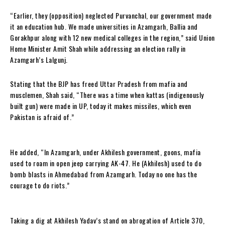
“Earlier, they (opposition) neglected Purvanchal, our government made
it an education hub. We made universities in Azamgarh, Ballia and
Gorakhpur along with 12 new medical colleges in the region,” said Union
Home Minister Amit Shah while addressing an election rally in
Azamgarh’s Lalgunj.
Stating that the BJP has freed Uttar Pradesh from mafia and
musclemen, Shah said, “There was a time when kattas (indigenously
built gun) were made in UP, today it makes missiles, which even
Pakistan is afraid of.”
He added, “In Azamgarh, under Akhilesh government, goons, mafia
used to roam in open jeep carrying AK-47. He (Akhilesh) used to do
bomb blasts in Ahmedabad from Azamgarh. Today no one has the
courage to do riots.”
Taking a dig at Akhilesh Yadav’s stand on abrogation of Article 370,