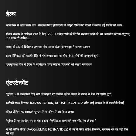
हेल्थ
व्हीलचेयर से डांस फ्लोर तक: रामकृष्ण केयर हॉस्पिटल्स में जॉइंट रिप्लेसमेंट मरीजों ने मनाया नई जिंदगी का जश्न
पंजाब सरकार ने आश्रित बच्चों के लिए 35.50 करोड़ रुपये की वित्तीय सहायता जारी की; डॉ. बलजीत कौर के अनुसार,
23 लाख से अधिक...
भारत की ओर से चिकित्सा सहायता खेप रवाना, ईरान के राजदूत ने जताया आभार
हेल्थ मिनिस्टर डॉ. बलबीर सिंह ने गांव हजारा वाला का दौरा किया, लोगों की समस्याएं सुनीं
डब्ल्यूएचओ चीफ ने ईरान के न्यूक्लियर पावर प्लांट्स पर हमलों को बताया खतरनाक
एंटरटेनमेंट
‘धुरंधर 3’ में जसकीरत सिंह रांगी की कहानी पर सस्पेंस, मुकेश छाबड़ा के बयान से फैंस की उम्मीदें टूटीं
आखिरी सफर में साथ: KARAN JOHAR, KHUSHI KAPOOR समेत कई सेलेब्स ने दी भावभीनी विदाई
बॉक्स ऑफिस पर ब्लास्ट! ‘धुरंधर 2’ ने ‘बॉर्डर 2’ को किया ध्वस्त
‘धुरंधर 3’ पर आदित्य धर का बड़ा इशारा: “क्रेडिट्स खत्म होने तक सीट मत छोड़ना!”
मां को अंतिम विदाई: JACQUELINE FERNANDEZ ने गंगा में किया अस्थि विसर्जन, सनातन धर्म पर कही दिल
की बात