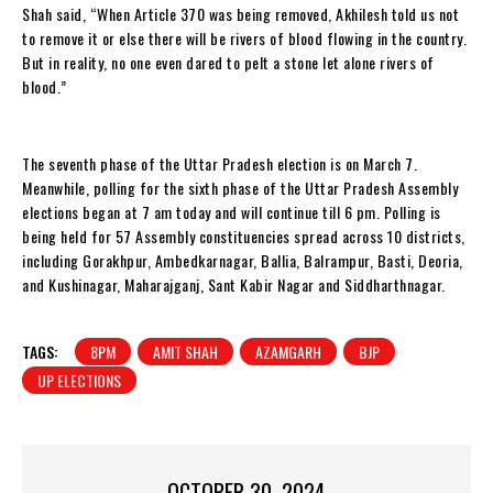
Shah said, “When Article 370 was being removed, Akhilesh told us not
to remove it or else there will be rivers of blood flowing in the country.
But in reality, no one even dared to pelt a stone let alone rivers of
blood.”
The seventh phase of the Uttar Pradesh election is on March 7.
Meanwhile, polling for the sixth phase of the Uttar Pradesh Assembly
elections began at 7 am today and will continue till 6 pm. Polling is
being held for 57 Assembly constituencies spread across 10 districts,
including Gorakhpur, Ambedkarnagar, Ballia, Balrampur, Basti, Deoria,
and Kushinagar, Maharajganj, Sant Kabir Nagar and Siddharthnagar.
TAGS:
8PM
AMIT SHAH
AZAMGARH
BJP
UP ELECTIONS
OCTOBER 30, 2024