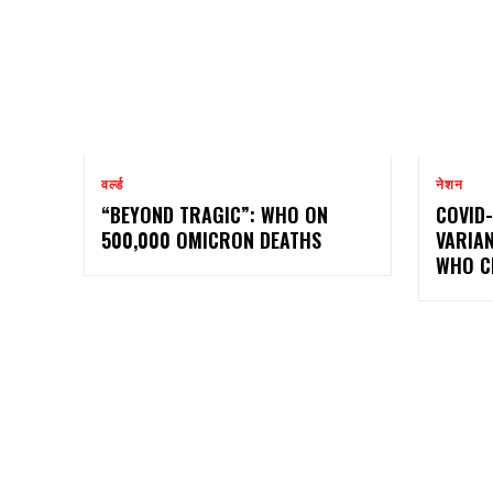
वर्ल्ड
नेशन
“BEYOND TRAGIC”: WHO ON
COVID-
500,000 OMICRON DEATHS
VARIAN
WHO C