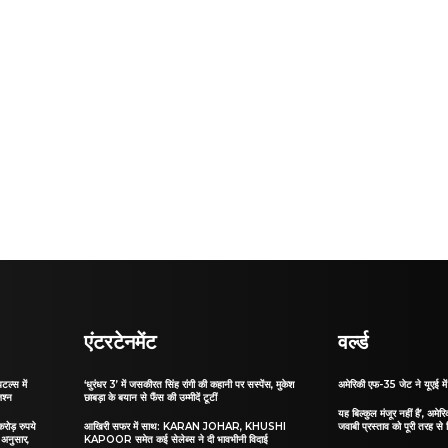
एंटरटेनमेंट
वर्ल्ड
टल्स में
‘धुरंधर 3’ में जसकीरत सिंह रांगी की कहानी पर सस्पेंस, मुकेश
अमेरिकी एफ-35 जेट ने यूएई में 
जश्न
छाबड़ा के बयान से फैंस की उम्मीदें टूटीं
यह बिल्कुल मंजूर नहीं है’, अमेरिक
रोड़ रुपये
आखिरी सफर में साथ: KARAN JOHAR, KHUSHI
जवाबी प्रस्ताव को पूरी तरह से
 अनुसार,
KAPOOR समेत कई सेलेब्स ने दी भावभीनी विदाई