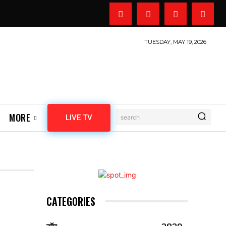
TUESDAY, MAY 19, 2026
MORE
LIVE TV
search
CATEGORIES