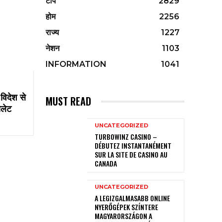
टॉप
2829
होम
2256
राज्य
1227
नेशन
1103
INFORMATION
1041
 विदेश से
MUST READ
ोलेट
UNCATEGORIZED
TURBOWINZ CASINO –
DÉBUTEZ INSTANTANÉMENT
SUR LA SITE DE CASINO AU
CANADA
UNCATEGORIZED
A LEGIZGALMASABB ONLINE
NYERŐGÉPEK SZÍNTERE
MAGYARORSZÁGON A