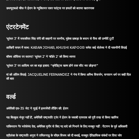
डब्ल्यूएचओ चीफ ने ईरान के न्यूक्लियर पावर प्लांट्स पर हमलों को बताया खतरनाक
एंटरटेनमेंट
‘धुरंधर 3’ में जसकीरत सिंह रांगी की कहानी पर सस्पेंस, मुकेश छाबड़ा के बयान से फैंस की उम्मीदें टूटीं
आखिरी सफर में साथ: KARAN JOHAR, KHUSHI KAPOOR समेत कई सेलेब्स ने दी भावभीनी विदाई
बॉक्स ऑफिस पर ब्लास्ट! ‘धुरंधर 2’ ने ‘बॉर्डर 2’ को किया ध्वस्त
‘धुरंधर 3’ पर आदित्य धर का बड़ा इशारा: “क्रेडिट्स खत्म होने तक सीट मत छोड़ना!”
मां को अंतिम विदाई: JACQUELINE FERNANDEZ ने गंगा में किया अस्थि विसर्जन, सनातन धर्म पर कही दिल
की बात
वर्ल्ड
अमेरिकी एफ-35 जेट ने यूएई में इमरजेंसी लैंडिंग की: ईरान
यह बिल्कुल मंजूर नहीं है’, अमेरिकी राष्ट्रपति ट्रंप ने ईरान के जवाबी प्रस्ताव को पूरी तरह से किया खारिज
पाकिस्तान गैर भरोसेमंद देश, अमेरिका मुनीर से किए गए वादे को निभाने के लिए मजबूर नहीं : पेंटागन के पूर्व अधिकारी
श्रीलंका के राष्ट्रपति अनुरा ने तमिलनाडु के सीएम विजय को दी बधाई, मजबूत ऐतिहासिक संबंधों पर दिया जोर