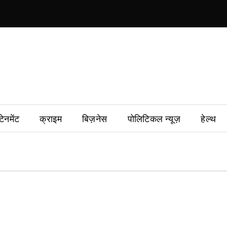
टेनमेंट
क्राइम
बिज़नेस
पोलिटिकल न्यूज़
हेल्थ