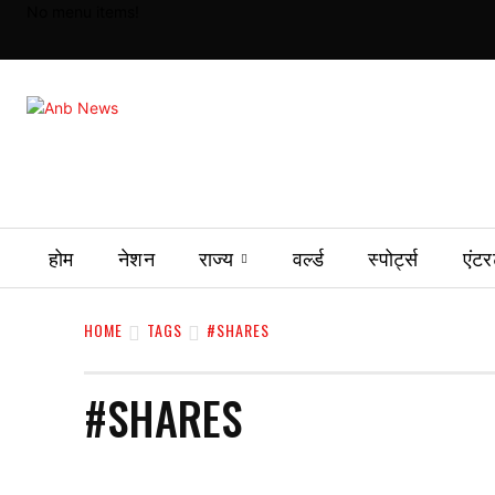
No menu items!
होम
नेशन
राज्य
वर्ल्ड
स्पोर्ट्स
एंटर
HOME
TAGS
#SHARES
#SHARES