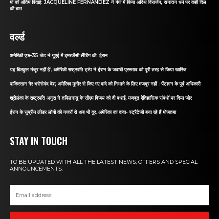
मां को अंतिम विदाई: JACQUELINE FERNANDEZ ने गंगा में किया अस्थि विसर्जन, सनातन धर्म पर कही दिल
की बात
वर्ल्ड
अमेरिकी एफ-35 जेट ने यूएई में इमरजेंसी लैंडिंग की: ईरान
यह बिल्कुल मंजूर नहीं है’, अमेरिकी राष्ट्रपति ट्रंप ने ईरान के जवाबी प्रस्ताव को पूरी तरह से किया खारिज
पाकिस्तान गैर भरोसेमंद देश, अमेरिका मुनीर से किए गए वादे को निभाने के लिए मजबूर नहीं : पेंटागन के पूर्व अधिकारी
श्रीलंका के राष्ट्रपति अनुरा ने तमिलनाडु के सीएम विजय को दी बधाई, मजबूत ऐतिहासिक संबंधों पर दिया जोर
ईरान के सुप्रीम लीडर लोगों की नजरों से अब भी दूर, अमेरिका का दावा- स्ट्रैटेजी बना रहे हैं मोजतबा
STAY IN TOUCH
TO BE UPDATED WITH ALL THE LATEST NEWS, OFFERS AND SPECIAL
ANNOUNCEMENTS.