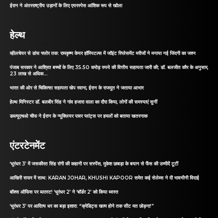
ईरान ने अंतरराष्ट्रीय उड़ानों के लिए एयरस्पेस आंशिक रूप से खोला
हेल्थ
व्हीलचेयर से डांस फ्लोर तक: रामकृष्ण केयर हॉस्पिटल्स में जॉइंट रिप्लेसमेंट मरीजों ने मनाया नई जिंदगी का जश्न
पंजाब सरकार ने आश्रित बच्चों के लिए 35.50 करोड़ रुपये की वित्तीय सहायता जारी की; डॉ. बलजीत कौर के अनुसार,
23 लाख से अधिक...
भारत की ओर से चिकित्सा सहायता खेप रवाना, ईरान के राजदूत ने जताया आभार
हेल्थ मिनिस्टर डॉ. बलबीर सिंह ने गांव हजारा वाला का दौरा किया, लोगों की समस्याएं सुनीं
डब्ल्यूएचओ चीफ ने ईरान के न्यूक्लियर पावर प्लांट्स पर हमलों को बताया खतरनाक
एंटरटेनमेंट
‘धुरंधर 3’ में जसकीरत सिंह रांगी की कहानी पर सस्पेंस, मुकेश छाबड़ा के बयान से फैंस की उम्मीदें टूटीं
आखिरी सफर में साथ: KARAN JOHAR, KHUSHI KAPOOR समेत कई सेलेब्स ने दी भावभीनी विदाई
बॉक्स ऑफिस पर ब्लास्ट! ‘धुरंधर 2’ ने ‘बॉर्डर 2’ को किया ध्वस्त
‘धुरंधर 3’ पर आदित्य धर का बड़ा इशारा: “क्रेडिट्स खत्म होने तक सीट मत छोड़ना!”