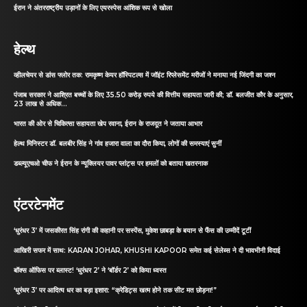
ईरान ने अंतरराष्ट्रीय उड़ानों के लिए एयरस्पेस आंशिक रूप से खोला
हेल्थ
व्हीलचेयर से डांस फ्लोर तक: रामकृष्ण केयर हॉस्पिटल्स में जॉइंट रिप्लेसमेंट मरीजों ने मनाया नई जिंदगी का जश्न
पंजाब सरकार ने आश्रित बच्चों के लिए 35.50 करोड़ रुपये की वित्तीय सहायता जारी की; डॉ. बलजीत कौर के अनुसार,
23 लाख से अधिक...
भारत की ओर से चिकित्सा सहायता खेप रवाना, ईरान के राजदूत ने जताया आभार
हेल्थ मिनिस्टर डॉ. बलबीर सिंह ने गांव हजारा वाला का दौरा किया, लोगों की समस्याएं सुनीं
डब्ल्यूएचओ चीफ ने ईरान के न्यूक्लियर पावर प्लांट्स पर हमलों को बताया खतरनाक
एंटरटेनमेंट
‘धुरंधर 3’ में जसकीरत सिंह रांगी की कहानी पर सस्पेंस, मुकेश छाबड़ा के बयान से फैंस की उम्मीदें टूटीं
आखिरी सफर में साथ: KARAN JOHAR, KHUSHI KAPOOR समेत कई सेलेब्स ने दी भावभीनी विदाई
बॉक्स ऑफिस पर ब्लास्ट! ‘धुरंधर 2’ ने ‘बॉर्डर 2’ को किया ध्वस्त
‘धुरंधर 3’ पर आदित्य धर का बड़ा इशारा: “क्रेडिट्स खत्म होने तक सीट मत छोड़ना!”