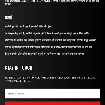
मां को अंतिम विदाई: JACQUELINE FERNANDEZ ने गंगा में किया अस्थि विसर्जन, सनातन धर्म पर कही दिल
की बात
वर्ल्ड
अमेरिकी एफ-35 जेट ने यूएई में इमरजेंसी लैंडिंग की: ईरान
यह बिल्कुल मंजूर नहीं है’, अमेरिकी राष्ट्रपति ट्रंप ने ईरान के जवाबी प्रस्ताव को पूरी तरह से किया खारिज
पाकिस्तान गैर भरोसेमंद देश, अमेरिका मुनीर से किए गए वादे को निभाने के लिए मजबूर नहीं : पेंटागन के पूर्व अधिकारी
श्रीलंका के राष्ट्रपति अनुरा ने तमिलनाडु के सीएम विजय को दी बधाई, मजबूत ऐतिहासिक संबंधों पर दिया जोर
ईरान के सुप्रीम लीडर लोगों की नजरों से अब भी दूर, अमेरिका का दावा- स्ट्रैटेजी बना रहे हैं मोजतबा
STAY IN TOUCH
TO BE UPDATED WITH ALL THE LATEST NEWS, OFFERS AND SPECIAL
ANNOUNCEMENTS.