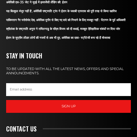
अमेरिकी एफ-35 जेट ने यूएई में इमरजेंसी लैंडिंग की: ईरान
यह बिल्कुल मंजूर नहीं है’, अमेरिकी राष्ट्रपति ट्रंप ने ईरान के जवाबी प्रस्ताव को पूरी तरह से किया खारिज
पाकिस्तान गैर भरोसेमंद देश, अमेरिका मुनीर से किए गए वादे को निभाने के लिए मजबूर नहीं : पेंटागन के पूर्व अधिकारी
श्रीलंका के राष्ट्रपति अनुरा ने तमिलनाडु के सीएम विजय को दी बधाई, मजबूत ऐतिहासिक संबंधों पर दिया जोर
ईरान के सुप्रीम लीडर लोगों की नजरों से अब भी दूर, अमेरिका का दावा- स्ट्रैटेजी बना रहे हैं मोजतबा
STAY IN TOUCH
TO BE UPDATED WITH ALL THE LATEST NEWS, OFFERS AND SPECIAL
ANNOUNCEMENTS.
SIGN UP
CONTACT US