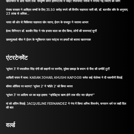
व्हीलचेयर से डांस फ्लोर तक: रामकृष्ण केयर हॉस्पिटल्स में जॉइंट रिप्लेसमेंट मरीजों ने मनाया नई जिंदगी का जश्न
पंजाब सरकार ने आश्रित बच्चों के लिए 35.50 करोड़ रुपये की वित्तीय सहायता जारी की; डॉ. बलजीत कौर के अनुसार,
23 लाख से अधिक...
भारत की ओर से चिकित्सा सहायता खेप रवाना, ईरान के राजदूत ने जताया आभार
हेल्थ मिनिस्टर डॉ. बलबीर सिंह ने गांव हजारा वाला का दौरा किया, लोगों की समस्याएं सुनीं
डब्ल्यूएचओ चीफ ने ईरान के न्यूक्लियर पावर प्लांट्स पर हमलों को बताया खतरनाक
एंटरटेनमेंट
‘धुरंधर 3’ में जसकीरत सिंह रांगी की कहानी पर सस्पेंस, मुकेश छाबड़ा के बयान से फैंस की उम्मीदें टूटीं
आखिरी सफर में साथ: KARAN JOHAR, KHUSHI KAPOOR समेत कई सेलेब्स ने दी भावभीनी विदाई
बॉक्स ऑफिस पर ब्लास्ट! ‘धुरंधर 2’ ने ‘बॉर्डर 2’ को किया ध्वस्त
‘धुरंधर 3’ पर आदित्य धर का बड़ा इशारा: “क्रेडिट्स खत्म होने तक सीट मत छोड़ना!”
मां को अंतिम विदाई: JACQUELINE FERNANDEZ ने गंगा में किया अस्थि विसर्जन, सनातन धर्म पर कही दिल
की बात
वर्ल्ड