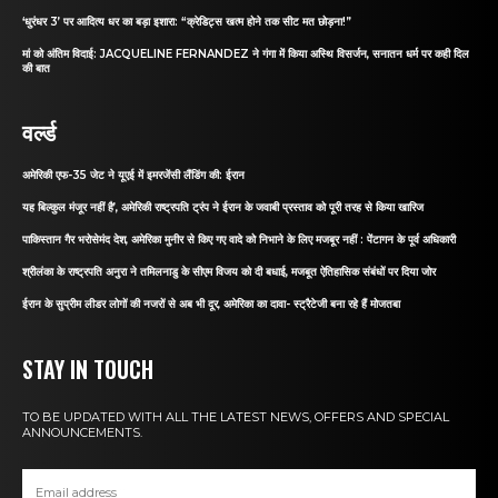
‘धुरंधर 3’ पर आदित्य धर का बड़ा इशारा: “क्रेडिट्स खत्म होने तक सीट मत छोड़ना!”
मां को अंतिम विदाई: JACQUELINE FERNANDEZ ने गंगा में किया अस्थि विसर्जन, सनातन धर्म पर कही दिल
की बात
वर्ल्ड
अमेरिकी एफ-35 जेट ने यूएई में इमरजेंसी लैंडिंग की: ईरान
यह बिल्कुल मंजूर नहीं है’, अमेरिकी राष्ट्रपति ट्रंप ने ईरान के जवाबी प्रस्ताव को पूरी तरह से किया खारिज
पाकिस्तान गैर भरोसेमंद देश, अमेरिका मुनीर से किए गए वादे को निभाने के लिए मजबूर नहीं : पेंटागन के पूर्व अधिकारी
श्रीलंका के राष्ट्रपति अनुरा ने तमिलनाडु के सीएम विजय को दी बधाई, मजबूत ऐतिहासिक संबंधों पर दिया जोर
ईरान के सुप्रीम लीडर लोगों की नजरों से अब भी दूर, अमेरिका का दावा- स्ट्रैटेजी बना रहे हैं मोजतबा
STAY IN TOUCH
TO BE UPDATED WITH ALL THE LATEST NEWS, OFFERS AND SPECIAL
ANNOUNCEMENTS.