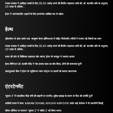
पंजाब सरकार ने आश्रित बच्चों के लिए 35.50 करोड़ रुपये की वित्तीय सहायता जारी की; डॉ. बलजीत कौर के अनुसार,
23 लाख से अधिक...
ईरान ने अंतरराष्ट्रीय उड़ानों के लिए एयरस्पेस आंशिक रूप से खोला
हेल्थ
व्हीलचेयर से डांस फ्लोर तक: रामकृष्ण केयर हॉस्पिटल्स में जॉइंट रिप्लेसमेंट मरीजों ने मनाया नई जिंदगी का जश्न
पंजाब सरकार ने आश्रित बच्चों के लिए 35.50 करोड़ रुपये की वित्तीय सहायता जारी की; डॉ. बलजीत कौर के अनुसार,
23 लाख से अधिक...
भारत की ओर से चिकित्सा सहायता खेप रवाना, ईरान के राजदूत ने जताया आभार
हेल्थ मिनिस्टर डॉ. बलबीर सिंह ने गांव हजारा वाला का दौरा किया, लोगों की समस्याएं सुनीं
डब्ल्यूएचओ चीफ ने ईरान के न्यूक्लियर पावर प्लांट्स पर हमलों को बताया खतरनाक
एंटरटेनमेंट
‘धुरंधर 3’ में जसकीरत सिंह रांगी की कहानी पर सस्पेंस, मुकेश छाबड़ा के बयान से फैंस की उम्मीदें टूटीं
आखिरी सफर में साथ: KARAN JOHAR, KHUSHI KAPOOR समेत कई सेलेब्स ने दी भावभीनी विदाई
बॉक्स ऑफिस पर ब्लास्ट! ‘धुरंधर 2’ ने ‘बॉर्डर 2’ को किया ध्वस्त