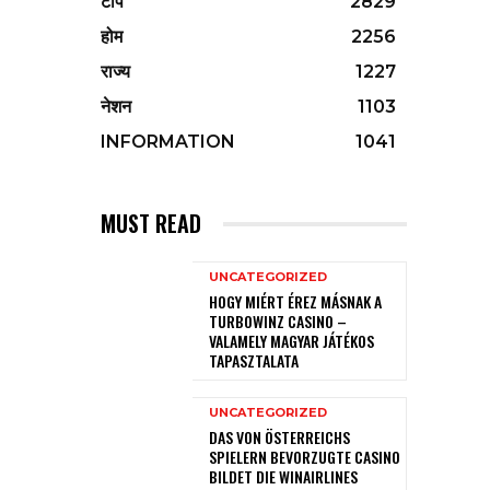
टॉप
2829
होम
2256
राज्य
1227
नेशन
1103
INFORMATION
1041
MUST READ
UNCATEGORIZED
HOGY MIÉRT ÉREZ MÁSNAK A
TURBOWINZ CASINO –
VALAMELY MAGYAR JÁTÉKOS
TAPASZTALATA
UNCATEGORIZED
DAS VON ÖSTERREICHS
SPIELERN BEVORZUGTE CASINO
BILDET DIE WINAIRLINES