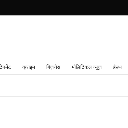
टेनमेंट
क्राइम
बिज़नेस
पोलिटिकल न्यूज़
हेल्थ