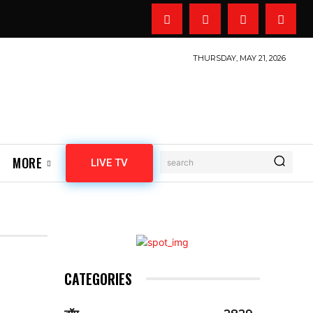
THURSDAY, MAY 21, 2026
MORE
LIVE TV
search
CATEGORIES