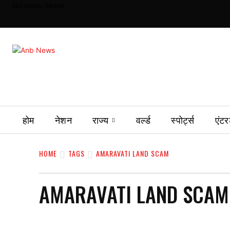
No menu items!
होम
नेशन
राज्य
वर्ल्ड
स्पोर्ट्स
एंटर
HOME
TAGS
AMARAVATI LAND SCAM
AMARAVATI LAND SCAM