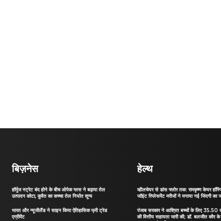
बिज़नेस
हेल्थ
हॉर्मुज स्ट्रेट बंद होने के बीच ओपेक प्लस ने बढ़ाया तेल
व्हीलचेयर से डांस फ्लोर तक: रामकृष्ण केयर हॉस्पि
उत्पादन कोटा, कुवैत का कच्चा तेल निर्यात शून्य
जॉइंट रिप्लेसमेंट मरीजों ने मनाया नई जिंदगी का 
भारत और न्यूजीलैंड ने साइन किया ऐतिहासिक फ्री ट्रेड
पंजाब सरकार ने आश्रित बच्चों के लिए 35.50 क
एग्रीमेंट
की वित्तीय सहायता जारी की; डॉ. बलजीत कौर के