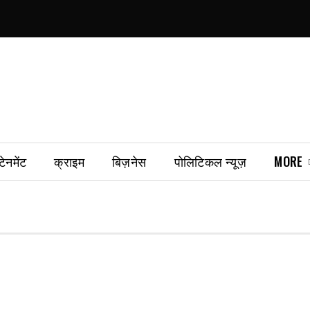
टेनमेंट
क्राइम
बिज़नेस
पोलिटिकल न्यूज़
MORE