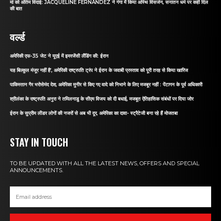
मां को अंतिम विदाई: JACQUELINE FERNANDEZ ने गंगा में किया अस्थि विसर्जन, सनातन धर्म पर कही दिल
की बात
वर्ल्ड
अमेरिकी एफ-35 जेट ने यूएई में इमरजेंसी लैंडिंग की: ईरान
यह बिल्कुल मंजूर नहीं है’, अमेरिकी राष्ट्रपति ट्रंप ने ईरान के जवाबी प्रस्ताव को पूरी तरह से किया खारिज
पाकिस्तान गैर भरोसेमंद देश, अमेरिका मुनीर से किए गए वादे को निभाने के लिए मजबूर नहीं : पेंटागन के पूर्व अधिकारी
श्रीलंका के राष्ट्रपति अनुरा ने तमिलनाडु के सीएम विजय को दी बधाई, मजबूत ऐतिहासिक संबंधों पर दिया जोर
ईरान के सुप्रीम लीडर लोगों की नजरों से अब भी दूर, अमेरिका का दावा- स्ट्रैटेजी बना रहे हैं मोजतबा
STAY IN TOUCH
TO BE UPDATED WITH ALL THE LATEST NEWS, OFFERS AND SPECIAL
ANNOUNCEMENTS.