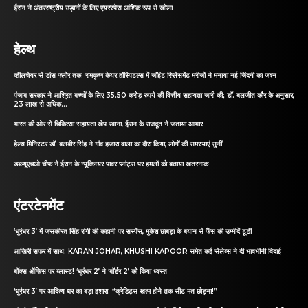
ईरान ने अंतरराष्ट्रीय उड़ानों के लिए एयरस्पेस आंशिक रूप से खोला
हेल्थ
व्हीलचेयर से डांस फ्लोर तक: रामकृष्ण केयर हॉस्पिटल्स में जॉइंट रिप्लेसमेंट मरीजों ने मनाया नई जिंदगी का जश्न
पंजाब सरकार ने आश्रित बच्चों के लिए 35.50 करोड़ रुपये की वित्तीय सहायता जारी की; डॉ. बलजीत कौर के अनुसार,
23 लाख से अधिक...
भारत की ओर से चिकित्सा सहायता खेप रवाना, ईरान के राजदूत ने जताया आभार
हेल्थ मिनिस्टर डॉ. बलबीर सिंह ने गांव हजारा वाला का दौरा किया, लोगों की समस्याएं सुनीं
डब्ल्यूएचओ चीफ ने ईरान के न्यूक्लियर पावर प्लांट्स पर हमलों को बताया खतरनाक
एंटरटेनमेंट
‘धुरंधर 3’ में जसकीरत सिंह रांगी की कहानी पर सस्पेंस, मुकेश छाबड़ा के बयान से फैंस की उम्मीदें टूटीं
आखिरी सफर में साथ: KARAN JOHAR, KHUSHI KAPOOR समेत कई सेलेब्स ने दी भावभीनी विदाई
बॉक्स ऑफिस पर ब्लास्ट! ‘धुरंधर 2’ ने ‘बॉर्डर 2’ को किया ध्वस्त
‘धुरंधर 3’ पर आदित्य धर का बड़ा इशारा: “क्रेडिट्स खत्म होने तक सीट मत छोड़ना!”