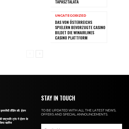
TAPASZTALATA
UNCATEGORIZED
DAS VON ÖSTERREICHS
SPIELERN BEVORZUGTE CASINO
BILDET DIE WINAIRLINES
CASINO PLATTFORM
STAY IN TOUCH
TO BE UPDATED WITH ALL THE LATEST NEWS,
इमरजेंसी लैंडिंग की: ईरान
OFFERS AND SPECIAL ANNOUNCEMENTS.
ी राष्ट्रपति ट्रंप ने ईरान के
 किया खारिज