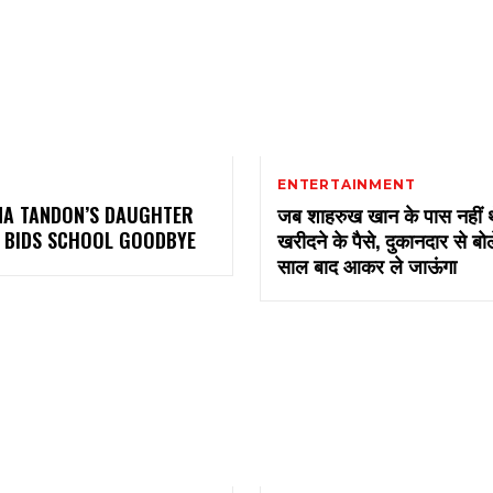
ENTERTAINMENT
NA TANDON’S DAUGHTER
जब शाहरुख खान के पास नहीं थ
 BIDS SCHOOL GOODBYE
खरीदने के पैसे, दुकानदार से बोल
साल बाद आकर ले जाऊंगा