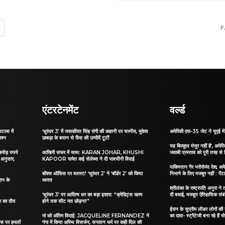
P
एंटरटेनमेंट
वर्ल्ड
टल्स में
‘धुरंधर 3’ में जसकीरत सिंह रांगी की कहानी पर सस्पेंस, मुकेश
अमेरिकी एफ-35 जेट ने यूएई में 
जश्न
छाबड़ा के बयान से फैंस की उम्मीदें टूटीं
यह बिल्कुल मंजूर नहीं है’, अमेरिक
रोड़ रुपये
आखिरी सफर में साथ: KARAN JOHAR, KHUSHI
जवाबी प्रस्ताव को पूरी तरह से
 अनुसार,
KAPOOR समेत कई सेलेब्स ने दी भावभीनी विदाई
पाकिस्तान गैर भरोसेमंद देश, अमे
बॉक्स ऑफिस पर ब्लास्ट! ‘धुरंधर 2’ ने ‘बॉर्डर 2’ को किया
निभाने के लिए मजबूर नहीं : पेंट
ान के
ध्वस्त
श्रीलंका के राष्ट्रपति अनुरा न
‘धुरंधर 3’ पर आदित्य धर का बड़ा इशारा: “क्रेडिट्स खत्म
दी बधाई, मजबूत ऐतिहासिक संबंध
ा का दौरा
होने तक सीट मत छोड़ना!”
ईरान के सुप्रीम लीडर लोगों की 
मां को अंतिम विदाई: JACQUELINE FERNANDEZ ने
का दावा- स्ट्रैटेजी बना रहे हैं 
ट्स पर हमलों
गंगा में किया अस्थि विसर्जन, सनातन धर्म पर कही दिल की