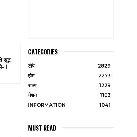
CATEGORIES
े सूट
े- 1
टॉप
2829
होम
2273
राज्य
1229
नेशन
1103
INFORMATION
1041
MUST READ