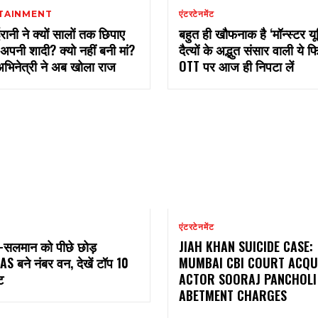
TAINMENT
एंटरटेनमेंट
रानी ने क्यों सालों तक छिपाए
बहुत ही खौफनाक है ‘मॉन्स्टर यून
अपनी शादी? क्यो नहीं बनी मां?
दैत्यों के अद्भुत संसार वाली ये फिल
अभिनेत्री ने अब खोला राज
OTT पर आज ही निपटा लें
एंटरटेनमेंट
-सलमान को पीछे छोड़
JIAH KHAN SUICIDE CASE:
 बने नंबर वन, देखें टॉप 10
MUMBAI CBI COURT ACQU
ट
ACTOR SOORAJ PANCHOLI
ABETMENT CHARGES