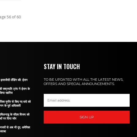
age 56 of 60
STAY IN TOUCH
TO BE UPDATED WITH ALL THE LATEST NEWS,
इमरजेंसी लैंडिंग की: ईरान
OFFERS AND SPECIAL ANNOUNCEMENTS.
ी राष्ट्रपति ट्रंप ने ईरान के
 किया खारिज
रिका मुनीर से किए गए वादे को
ागन के पूर्व अधिकारी
े तमिलनाडु के सीएम विजय को
SIGN UP
ों पर दिया जोर
नजरों से अब भी दूर, अमेरिका
मोजतबा