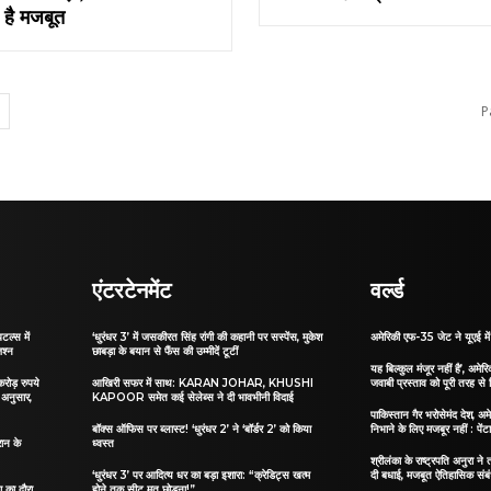
ी है मजबूत
P
एंटरटेनमेंट
वर्ल्ड
टल्स में
‘धुरंधर 3’ में जसकीरत सिंह रांगी की कहानी पर सस्पेंस, मुकेश
अमेरिकी एफ-35 जेट ने यूएई में 
जश्न
छाबड़ा के बयान से फैंस की उम्मीदें टूटीं
यह बिल्कुल मंजूर नहीं है’, अमेरिक
रोड़ रुपये
आखिरी सफर में साथ: KARAN JOHAR, KHUSHI
जवाबी प्रस्ताव को पूरी तरह से
 अनुसार,
KAPOOR समेत कई सेलेब्स ने दी भावभीनी विदाई
पाकिस्तान गैर भरोसेमंद देश, अमे
बॉक्स ऑफिस पर ब्लास्ट! ‘धुरंधर 2’ ने ‘बॉर्डर 2’ को किया
निभाने के लिए मजबूर नहीं : पेंट
ान के
ध्वस्त
श्रीलंका के राष्ट्रपति अनुरा न
‘धुरंधर 3’ पर आदित्य धर का बड़ा इशारा: “क्रेडिट्स खत्म
दी बधाई, मजबूत ऐतिहासिक संबंध
ा का दौरा
होने तक सीट मत छोड़ना!”