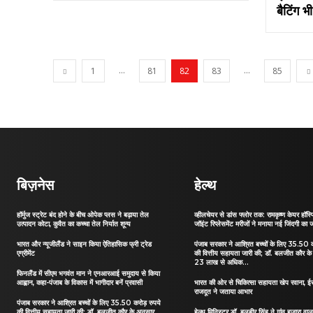
बैटिंग भ
...
...
1
81
82
83
85
बिज़नेस
हेल्थ
हॉर्मुज स्ट्रेट बंद होने के बीच ओपेक प्लस ने बढ़ाया तेल
व्हीलचेयर से डांस फ्लोर तक: रामकृष्ण केयर हॉस्पि
उत्पादन कोटा, कुवैत का कच्चा तेल निर्यात शून्य
जॉइंट रिप्लेसमेंट मरीजों ने मनाया नई जिंदगी का 
भारत और न्यूजीलैंड ने साइन किया ऐतिहासिक फ्री ट्रेड
पंजाब सरकार ने आश्रित बच्चों के लिए 35.50 क
एग्रीमेंट
की वित्तीय सहायता जारी की; डॉ. बलजीत कौर के
23 लाख से अधिक...
फिनलैंड में सीएम भगवंत मान ने एनआरआई समुदाय से किया
आह्वान, कहा-पंजाब के विकास में भागीदार बनें प्रवासी
भारत की ओर से चिकित्सा सहायता खेप रवाना, ईर
राजदूत ने जताया आभार
पंजाब सरकार ने आश्रित बच्चों के लिए 35.50 करोड़ रुपये
की वित्तीय सहायता जारी की; डॉ. बलजीत कौर के अनुसार,
हेल्थ मिनिस्टर डॉ. बलबीर सिंह ने गांव हजारा वाल