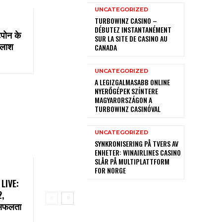
UNCATEGORIZED
TURBOWINZ CASINO –
DÉBUTEZ INSTANTANÉMENT
टपोन के
SUR LA SITE DE CASINO AU
पलाश
CANADA
UNCATEGORIZED
A LEGIZGALMASABB ONLINE
NYERŐGÉPEK SZÍNTERE
MAGYARORSZÁGON A
TURBOWINZ CASINÓVAL
UNCATEGORIZED
SYNKRONISERING PÅ TVERS AV
ENHETER: WINAIRLINES CASINO
SLÅR PÅ MULTIPLATTFORM
FOR NORGE
 LIVE:
2,
ी सफलता