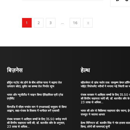
...
1
2
3
16
बिज़नेस
हेल्थ
हॉर्मुज स्ट्रेट बंद होने के बीच ओपेक प्लस ने बढ़ाया तेल
व्हीलचेयर से डांस फ्लोर तक: रामकृष्ण केयर हॉस्पि
उत्पादन कोटा, कुवैत का कच्चा तेल निर्यात शून्य
जॉइंट रिप्लेसमेंट मरीजों ने मनाया नई जिंदगी का 
भारत और न्यूजीलैंड ने साइन किया ऐतिहासिक फ्री ट्रेड
पंजाब सरकार ने आश्रित बच्चों के लिए 35.50 क
एग्रीमेंट
की वित्तीय सहायता जारी की; डॉ. बलजीत कौर के
23 लाख से अधिक...
फिनलैंड में सीएम भगवंत मान ने एनआरआई समुदाय से किया
आह्वान, कहा-पंजाब के विकास में भागीदार बनें प्रवासी
भारत की ओर से चिकित्सा सहायता खेप रवाना, ईर
राजदूत ने जताया आभार
पंजाब सरकार ने आश्रित बच्चों के लिए 35.50 करोड़ रुपये
की वित्तीय सहायता जारी की; डॉ. बलजीत कौर के अनुसार,
हेल्थ मिनिस्टर डॉ. बलबीर सिंह ने गांव हजारा वाल
23 लाख से अधिक...
किया, लोगों की समस्याएं सुनीं