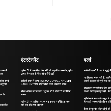
एंटरटेनमेंट
वर्ल्ड
टल्स में
‘धुरंधर 3’ में जसकीरत सिंह रांगी की कहानी पर सस्पेंस, मुकेश
अमेरिकी एफ-35 जेट ने यूएई में 
जश्न
छाबड़ा के बयान से फैंस की उम्मीदें टूटीं
यह बिल्कुल मंजूर नहीं है’, अमेरिक
रोड़ रुपये
आखिरी सफर में साथ: KARAN JOHAR, KHUSHI
जवाबी प्रस्ताव को पूरी तरह से
 अनुसार,
KAPOOR समेत कई सेलेब्स ने दी भावभीनी विदाई
पाकिस्तान गैर भरोसेमंद देश, अमे
बॉक्स ऑफिस पर ब्लास्ट! ‘धुरंधर 2’ ने ‘बॉर्डर 2’ को किया
निभाने के लिए मजबूर नहीं : पेंट
ान के
ध्वस्त
श्रीलंका के राष्ट्रपति अनुरा न
‘धुरंधर 3’ पर आदित्य धर का बड़ा इशारा: “क्रेडिट्स खत्म
दी बधाई, मजबूत ऐतिहासिक संबंध
ा का दौरा
होने तक सीट मत छोड़ना!”
ईरान के सुप्रीम लीडर लोगों की 