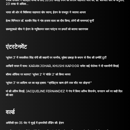
पंजाब सरकार ने आश्रित बच्चों के लिए 35.50 करोड़ रुपये की वित्तीय सहायता जारी की; डॉ. बलजीत कौर के अनुसार,
23 लाख से अधिक...
भारत की ओर से चिकित्सा सहायता खेप रवाना, ईरान के राजदूत ने जताया आभार
हेल्थ मिनिस्टर डॉ. बलबीर सिंह ने गांव हजारा वाला का दौरा किया, लोगों की समस्याएं सुनीं
डब्ल्यूएचओ चीफ ने ईरान के न्यूक्लियर पावर प्लांट्स पर हमलों को बताया खतरनाक
एंटरटेनमेंट
‘धुरंधर 3’ में जसकीरत सिंह रांगी की कहानी पर सस्पेंस, मुकेश छाबड़ा के बयान से फैंस की उम्मीदें टूटीं
आखिरी सफर में साथ: KARAN JOHAR, KHUSHI KAPOOR समेत कई सेलेब्स ने दी भावभीनी विदाई
बॉक्स ऑफिस पर ब्लास्ट! ‘धुरंधर 2’ ने ‘बॉर्डर 2’ को किया ध्वस्त
‘धुरंधर 3’ पर आदित्य धर का बड़ा इशारा: “क्रेडिट्स खत्म होने तक सीट मत छोड़ना!”
मां को अंतिम विदाई: JACQUELINE FERNANDEZ ने गंगा में किया अस्थि विसर्जन, सनातन धर्म पर कही दिल
की बात
वर्ल्ड
अमेरिकी एफ-35 जेट ने यूएई में इमरजेंसी लैंडिंग की: ईरान