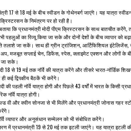
त्री 17 से 18 मई के बीच स्वीडन के गोथेनबर्ग जाएंगे। यह यात्रा स्वीड
 क्रिस्टरसन के निमंत्रण पर हो रही है।
 बताया कि प्रधानमंत्री मोदी पीएम क्रिस्टरसन के साथ बातचीत करेंगे, त
े सभी पहलुओं का रिव्यू किया जा सके और दोनों देशों के बीच व्यापार को बढ़
ते तलाशे जा सकें। साथ ही ग्रीन ट्रांजिशन, आर्टिफिशियल इंटेलिजेंस,
्ट-अप, मजबूत सप्लाई चेन, डिफेंस, स्पेस, क्लाइमेट एक्शन और लोगों के बी
ा जा सके।
ी 18 से 19 मई तक नॉर्वे की यात्रा करेंगे और तीसरे भारत-नॉर्डिक शिख
थ ही कई द्विपक्षीय बैठकें भी करेंगे।
दी की पहली नॉर्वे यात्रा होगी और पिछले 43 वर्षों में भारत के किसी प्रध
 नॉर्वे यात्रा होगी।
 हेराल्ड वी और क्वीन सोनजा से भी मिलेंगे और प्रधानमंत्री जोनास गहर स्
रेंगे।
र्वे व्यापार और अनुसंधान सम्मेलन को भी संबोधित करेंगे।
रण में प्रधानमंत्री 19 से 20 मई तक इटली जाएंगे। यह यात्रा इटली क