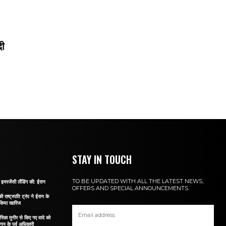
दी
STAY IN TOUCH
TO BE UPDATED WITH ALL THE LATEST NEWS,
इमरजेंसी लैंडिंग की: ईरान
OFFERS AND SPECIAL ANNOUNCEMENTS.
ी राष्ट्रपति ट्रंप ने ईरान के
 किया खारिज
रिका मुनीर से किए गए वादे को
ागन के पूर्व अधिकारी