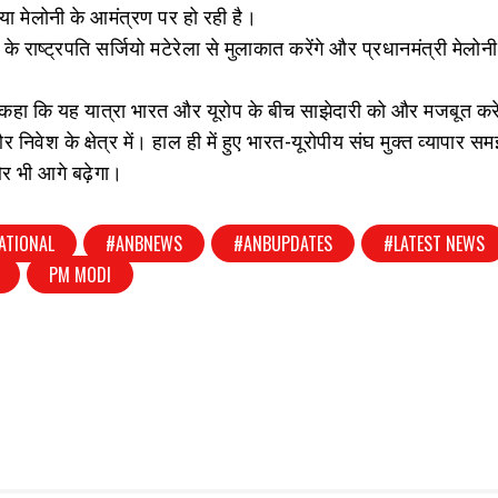
जिया मेलोनी के आमंत्रण पर हो रही है।
के राष्ट्रपति सर्जियो मटेरेला से मुलाकात करेंगे और प्रधानमंत्री मेलोन
े कहा कि यह यात्रा भारत और यूरोप के बीच साझेदारी को और मजबूत करे
िवेश के क्षेत्र में। हाल ही में हुए भारत-यूरोपीय संघ मुक्त व्यापार सम
 भी आगे बढ़ेगा।
ATIONAL
#ANBNEWS
#ANBUPDATES
#LATEST NEWS
PM MODI