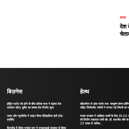
राज्य
देश 
चेता
बिज़नेस
हेल्थ
हॉर्मुज स्ट्रेट बंद होने के बीच ओपेक प्लस ने बढ़ाया तेल
व्हीलचेयर से डांस फ्लोर तक: रामकृष्ण केयर हॉस्पि
उत्पादन कोटा, कुवैत का कच्चा तेल निर्यात शून्य
जॉइंट रिप्लेसमेंट मरीजों ने मनाया नई जिंदगी का 
भारत और न्यूजीलैंड ने साइन किया ऐतिहासिक फ्री ट्रेड
पंजाब सरकार ने आश्रित बच्चों के लिए 35.50 क
एग्रीमेंट
की वित्तीय सहायता जारी की; डॉ. बलजीत कौर के
23 लाख से अधिक...
फिनलैंड में सीएम भगवंत मान ने एनआरआई समुदाय से किया