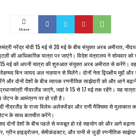
Share
मंत्री नरेंद्र मोदी 15 मई से 20 मई के बीच संयुक्त अरब अमीरात, नीदरल
र इटली की आधिकारिक यात्रा पर जाएंगे। विदेश मंत्रालय ने सोमवार को
5 मई को अपनी यात्रा की शुरुआत संयुक्त अरब अमीरात से करेंगे। वहां
मोहम्मद बिन जायद अल नाहयान से मिलेंगे। दोनों नेता द्विपक्षीय मुद्दों और 
गे और दोनों देशों के बीच व्यापक रणनीतिक साझेदारी को और आगे बढ़ाने
प्रधानमंत्री नीदरलैंड जाएंगे, जहां वे 15 से 17 मई तक रहेंगे। यह यात्र
ॉब जेटन के आमंत्रण पर हो रही है।
ी नीदरलैंड के राजा विलेम-अलेक्जेंडर और रानी मैक्सिमा से मुलाकात क
 जेटन के साथ बातचीत करेंगे।
द दोनों देशों के बीच पहले से मजबूत हो रहे सहयोग को और आगे बढ़ाना 
वाचार, ग्रीन हाइड्रोजन, सेमीकंडक्टर, और पानी से जुड़ी रणनीतिक साझेद