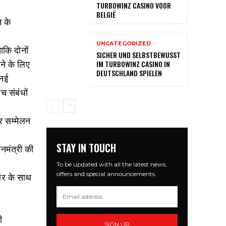
TURBOWINZ CASINO VOOR
BELGIË
न के
UNCATEGORIZED
ाकि दोनों
SICHER UND SELBSTBEWUSST
ाने के लिए
IM TURBOWINZ CASINO IN
DEUTSCHLAND SPIELEN
 नई
च संबंधों
र सम्मेलन
STAY IN TOUCH
ानमंत्री की
To be updated with all the latest news,
offers and special announcements.
टोर के साथ
ी
SIGN UP