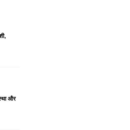
शी,
आस्था और