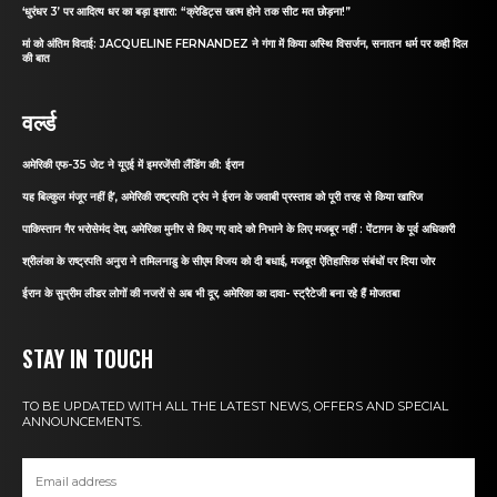
‘धुरंधर 3’ पर आदित्य धर का बड़ा इशारा: “क्रेडिट्स खत्म होने तक सीट मत छोड़ना!”
मां को अंतिम विदाई: JACQUELINE FERNANDEZ ने गंगा में किया अस्थि विसर्जन, सनातन धर्म पर कही दिल
की बात
वर्ल्ड
अमेरिकी एफ-35 जेट ने यूएई में इमरजेंसी लैंडिंग की: ईरान
यह बिल्कुल मंजूर नहीं है’, अमेरिकी राष्ट्रपति ट्रंप ने ईरान के जवाबी प्रस्ताव को पूरी तरह से किया खारिज
पाकिस्तान गैर भरोसेमंद देश, अमेरिका मुनीर से किए गए वादे को निभाने के लिए मजबूर नहीं : पेंटागन के पूर्व अधिकारी
श्रीलंका के राष्ट्रपति अनुरा ने तमिलनाडु के सीएम विजय को दी बधाई, मजबूत ऐतिहासिक संबंधों पर दिया जोर
ईरान के सुप्रीम लीडर लोगों की नजरों से अब भी दूर, अमेरिका का दावा- स्ट्रैटेजी बना रहे हैं मोजतबा
STAY IN TOUCH
TO BE UPDATED WITH ALL THE LATEST NEWS, OFFERS AND SPECIAL
ANNOUNCEMENTS.