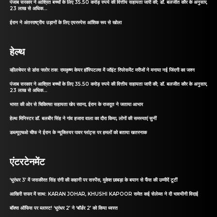
पंजाब सरकार ने आश्रित बच्चों के लिए 35.50 करोड़ रुपये की वित्तीय सहायता जारी की; डॉ. बलजीत कौर के अनुसार,
23 लाख से अधिक...
ईरान ने अंतरराष्ट्रीय उड़ानों के लिए एयरस्पेस आंशिक रूप से खोला
हेल्थ
व्हीलचेयर से डांस फ्लोर तक: रामकृष्ण केयर हॉस्पिटल्स में जॉइंट रिप्लेसमेंट मरीजों ने मनाया नई जिंदगी का जश्न
पंजाब सरकार ने आश्रित बच्चों के लिए 35.50 करोड़ रुपये की वित्तीय सहायता जारी की; डॉ. बलजीत कौर के अनुसार,
23 लाख से अधिक...
भारत की ओर से चिकित्सा सहायता खेप रवाना, ईरान के राजदूत ने जताया आभार
हेल्थ मिनिस्टर डॉ. बलबीर सिंह ने गांव हजारा वाला का दौरा किया, लोगों की समस्याएं सुनीं
डब्ल्यूएचओ चीफ ने ईरान के न्यूक्लियर पावर प्लांट्स पर हमलों को बताया खतरनाक
एंटरटेनमेंट
‘धुरंधर 3’ में जसकीरत सिंह रांगी की कहानी पर सस्पेंस, मुकेश छाबड़ा के बयान से फैंस की उम्मीदें टूटीं
आखिरी सफर में साथ: KARAN JOHAR, KHUSHI KAPOOR समेत कई सेलेब्स ने दी भावभीनी विदाई
बॉक्स ऑफिस पर ब्लास्ट! ‘धुरंधर 2’ ने ‘बॉर्डर 2’ को किया ध्वस्त