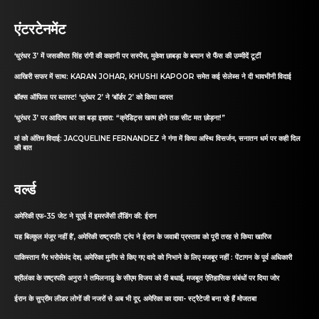
एंटरटेनमेंट
‘धुरंधर 3’ में जसकीरत सिंह रांगी की कहानी पर सस्पेंस, मुकेश छाबड़ा के बयान से फैंस की उम्मीदें टूटीं
आखिरी सफर में साथ: KARAN JOHAR, KHUSHI KAPOOR समेत कई सेलेब्स ने दी भावभीनी विदाई
बॉक्स ऑफिस पर ब्लास्ट! ‘धुरंधर 2’ ने ‘बॉर्डर 2’ को किया ध्वस्त
‘धुरंधर 3’ पर आदित्य धर का बड़ा इशारा: “क्रेडिट्स खत्म होने तक सीट मत छोड़ना!”
मां को अंतिम विदाई: JACQUELINE FERNANDEZ ने गंगा में किया अस्थि विसर्जन, सनातन धर्म पर कही दिल
की बात
वर्ल्ड
अमेरिकी एफ-35 जेट ने यूएई में इमरजेंसी लैंडिंग की: ईरान
यह बिल्कुल मंजूर नहीं है’, अमेरिकी राष्ट्रपति ट्रंप ने ईरान के जवाबी प्रस्ताव को पूरी तरह से किया खारिज
पाकिस्तान गैर भरोसेमंद देश, अमेरिका मुनीर से किए गए वादे को निभाने के लिए मजबूर नहीं : पेंटागन के पूर्व अधिकारी
श्रीलंका के राष्ट्रपति अनुरा ने तमिलनाडु के सीएम विजय को दी बधाई, मजबूत ऐतिहासिक संबंधों पर दिया जोर
ईरान के सुप्रीम लीडर लोगों की नजरों से अब भी दूर, अमेरिका का दावा- स्ट्रैटेजी बना रहे हैं मोजतबा