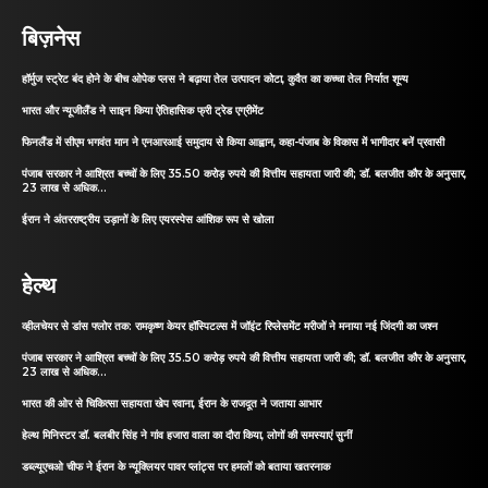
बिज़नेस
हॉर्मुज स्ट्रेट बंद होने के बीच ओपेक प्लस ने बढ़ाया तेल उत्पादन कोटा, कुवैत का कच्चा तेल निर्यात शून्य
भारत और न्यूजीलैंड ने साइन किया ऐतिहासिक फ्री ट्रेड एग्रीमेंट
फिनलैंड में सीएम भगवंत मान ने एनआरआई समुदाय से किया आह्वान, कहा-पंजाब के विकास में भागीदार बनें प्रवासी
पंजाब सरकार ने आश्रित बच्चों के लिए 35.50 करोड़ रुपये की वित्तीय सहायता जारी की; डॉ. बलजीत कौर के अनुसार,
23 लाख से अधिक...
ईरान ने अंतरराष्ट्रीय उड़ानों के लिए एयरस्पेस आंशिक रूप से खोला
हेल्थ
व्हीलचेयर से डांस फ्लोर तक: रामकृष्ण केयर हॉस्पिटल्स में जॉइंट रिप्लेसमेंट मरीजों ने मनाया नई जिंदगी का जश्न
पंजाब सरकार ने आश्रित बच्चों के लिए 35.50 करोड़ रुपये की वित्तीय सहायता जारी की; डॉ. बलजीत कौर के अनुसार,
23 लाख से अधिक...
भारत की ओर से चिकित्सा सहायता खेप रवाना, ईरान के राजदूत ने जताया आभार
हेल्थ मिनिस्टर डॉ. बलबीर सिंह ने गांव हजारा वाला का दौरा किया, लोगों की समस्याएं सुनीं
डब्ल्यूएचओ चीफ ने ईरान के न्यूक्लियर पावर प्लांट्स पर हमलों को बताया खतरनाक