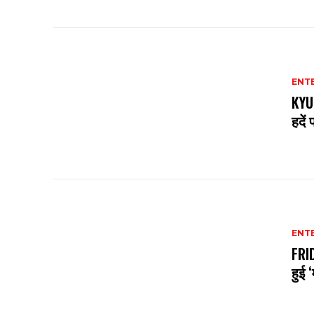
ENT
KYU
हदें 
ENT
FRID
हुई 