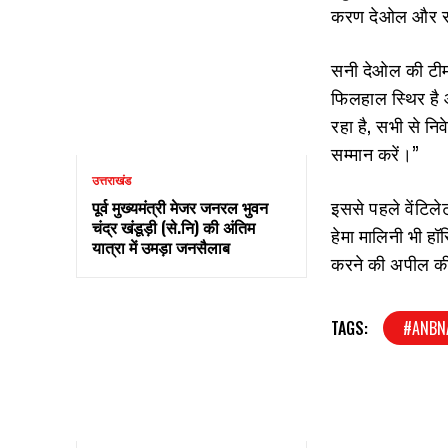
करण देओल और र
सनी देओल की टीम न
फिलहाल स्थिर है और
रहा है, सभी से न
सम्मान करें।”
उत्तराखंड
इससे पहले वेंटिल
पूर्व मुख्यमंत्री मेजर जनरल भुवन
चंद्र खंडूड़ी (से.नि) की अंतिम
हेमा मालिनी भी हॉ
यात्रा में उमड़ा जनसैलाब
करने की अपील क
TAGS:
#ANBN