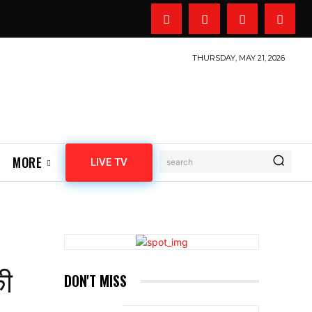
THURSDAY, MAY 21, 2026
MORE
LIVE TV
search
की
DON'T MISS