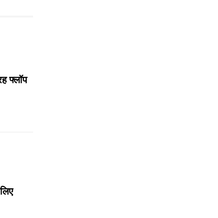
ह फ्लॉप
 लिए