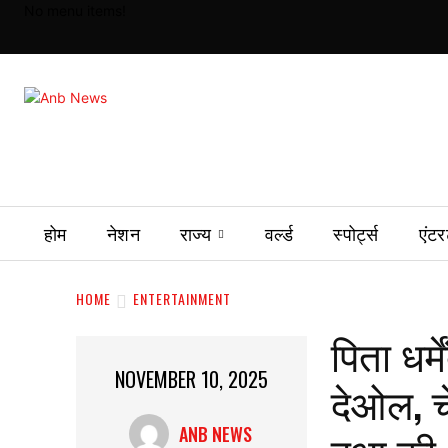
No menu items!
होम
नेशन
राज्य
वर्ल्ड
स्पोर्ट्स
एंटर
HOME
ENTERTAINMENT
पिता धर्
NOVEMBER 10, 2025
देओल, च
ANB NEWS