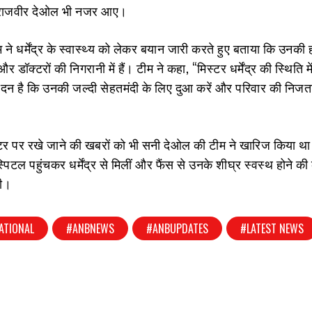
ाजवीर देओल भी नजर आए।
े धर्मेंद्र के स्वास्थ्य को लेकर बयान जारी करते हुए बताया कि उनकी
 डॉक्टरों की निगरानी में हैं। टीम ने कहा, “मिस्टर धर्मेंद्र की स्थिति मे
िवेदन है कि उनकी जल्दी सेहतमंदी के लिए दुआ करें और परिवार की निजत
ेटर पर रखे जाने की खबरों को भी सनी देओल की टीम ने खारिज किया था
स्पिटल पहुंचकर धर्मेंद्र से मिलीं और फैंस से उनके शीघ्र स्वस्थ होने क
ी।
ATIONAL
#ANBNEWS
#ANBUPDATES
#LATEST NEWS