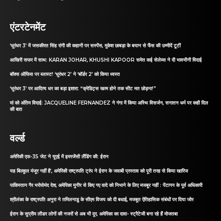
एंटरटेनमेंट
‘धुरंधर 3’ में जसकीरत सिंह रांगी की कहानी पर सस्पेंस, मुकेश छाबड़ा के बयान से फैंस की उम्मीदें टूटीं
आखिरी सफर में साथ: KARAN JOHAR, KHUSHI KAPOOR समेत कई सेलेब्स ने दी भावभीनी विदाई
बॉक्स ऑफिस पर ब्लास्ट! ‘धुरंधर 2’ ने ‘बॉर्डर 2’ को किया ध्वस्त
‘धुरंधर 3’ पर आदित्य धर का बड़ा इशारा: “क्रेडिट्स खत्म होने तक सीट मत छोड़ना!”
मां को अंतिम विदाई: JACQUELINE FERNANDEZ ने गंगा में किया अस्थि विसर्जन, सनातन धर्म पर कही दिल
की बात
वर्ल्ड
अमेरिकी एफ-35 जेट ने यूएई में इमरजेंसी लैंडिंग की: ईरान
यह बिल्कुल मंजूर नहीं है’, अमेरिकी राष्ट्रपति ट्रंप ने ईरान के जवाबी प्रस्ताव को पूरी तरह से किया खारिज
पाकिस्तान गैर भरोसेमंद देश, अमेरिका मुनीर से किए गए वादे को निभाने के लिए मजबूर नहीं : पेंटागन के पूर्व अधिकारी
श्रीलंका के राष्ट्रपति अनुरा ने तमिलनाडु के सीएम विजय को दी बधाई, मजबूत ऐतिहासिक संबंधों पर दिया जोर
ईरान के सुप्रीम लीडर लोगों की नजरों से अब भी दूर, अमेरिका का दावा- स्ट्रैटेजी बना रहे हैं मोजतबा