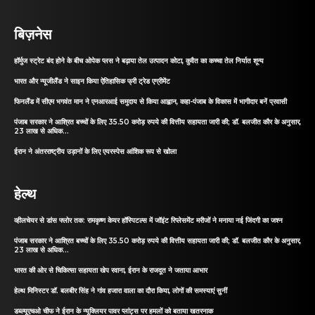
बिज़नेस
हॉर्मुज स्ट्रेट बंद होने के बीच ओपेक प्लस ने बढ़ाया तेल उत्पादन कोटा, कुवैत का कच्चा तेल निर्यात शून्य
भारत और न्यूजीलैंड ने साइन किया ऐतिहासिक फ्री ट्रेड एग्रीमेंट
फिनलैंड में सीएम भगवंत मान ने एनआरआई समुदाय से किया आह्वान, कहा-पंजाब के विकास में भागीदार बनें प्रवासी
पंजाब सरकार ने आश्रित बच्चों के लिए 35.50 करोड़ रुपये की वित्तीय सहायता जारी की; डॉ. बलजीत कौर के अनुसार,
23 लाख से अधिक...
ईरान ने अंतरराष्ट्रीय उड़ानों के लिए एयरस्पेस आंशिक रूप से खोला
हेल्थ
व्हीलचेयर से डांस फ्लोर तक: रामकृष्ण केयर हॉस्पिटल्स में जॉइंट रिप्लेसमेंट मरीजों ने मनाया नई जिंदगी का जश्न
पंजाब सरकार ने आश्रित बच्चों के लिए 35.50 करोड़ रुपये की वित्तीय सहायता जारी की; डॉ. बलजीत कौर के अनुसार,
23 लाख से अधिक...
भारत की ओर से चिकित्सा सहायता खेप रवाना, ईरान के राजदूत ने जताया आभार
हेल्थ मिनिस्टर डॉ. बलबीर सिंह ने गांव हजारा वाला का दौरा किया, लोगों की समस्याएं सुनीं
डब्ल्यूएचओ चीफ ने ईरान के न्यूक्लियर पावर प्लांट्स पर हमलों को बताया खतरनाक