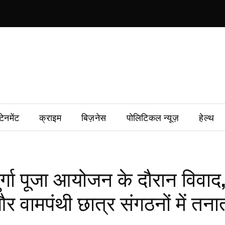
टेनमेंट
क्राइम
बिज़नेस
पोलिटिकल न्यूज़
हेल्थ
दुर्गा पूजा आयोजन के दौरान विवाद
 वामपंथी छात्र संगठनों में तना