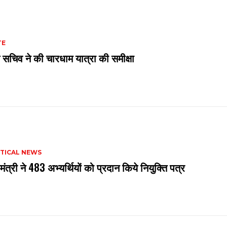
TE
य सचिव ने की चारधाम यात्रा की समीक्षा
ITICAL NEWS
यमंत्री ने 483 अभ्यर्थियों को प्रदान किये नियुक्ति पत्र