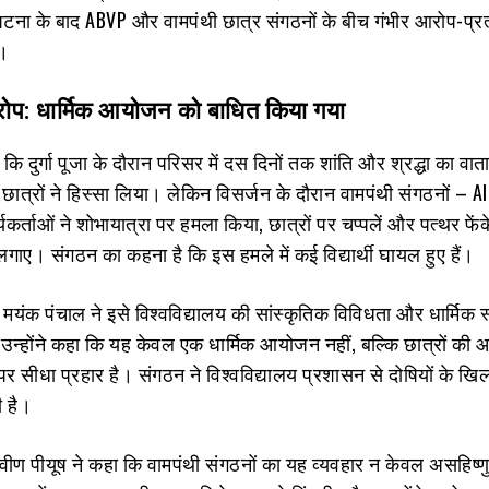
ना के बाद ABVP और वामपंथी छात्र संगठनों के बीच गंभीर आरोप-प्रत
ै।
: धार्मिक आयोजन को बाधित किया गया
ि दुर्गा पूजा के दौरान परिसर में दस दिनों तक शांति और श्रद्धा का वा
ं छात्रों ने हिस्सा लिया। लेकिन विसर्जन के दौरान वामपंथी संगठनों – A
कर्ताओं ने शोभायात्रा पर हमला किया, छात्रों पर चप्पलें और पत्थर फें
गाए। संगठन का कहना है कि इस हमले में कई विद्यार्थी घायल हुए हैं।
मयंक पंचाल ने इसे विश्वविद्यालय की सांस्कृतिक विविधता और धार्मिक स
न्होंने कहा कि यह केवल एक धार्मिक आयोजन नहीं, बल्कि छात्रों की
पर सीधा प्रहार है। संगठन ने विश्वविद्यालय प्रशासन से दोषियों के ख
ी है।
रवीण पीयूष ने कहा कि वामपंथी संगठनों का यह व्यवहार न केवल असहिष्ण