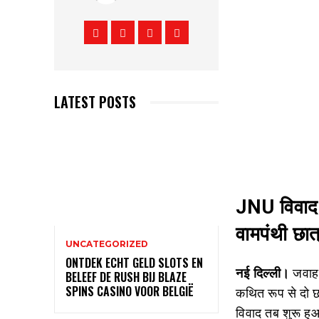
LATEST POSTS
JNU विवाद: 
वामपंथी छात्
UNCATEGORIZED
ONTDEK ECHT GELD SLOTS EN
नई दिल्ली।
जवाहरल
BELEEF DE RUSH BIJ BLAZE
कथित रूप से दो 
SPINS CASINO VOOR BELGIË
विवाद तब शुरू हु