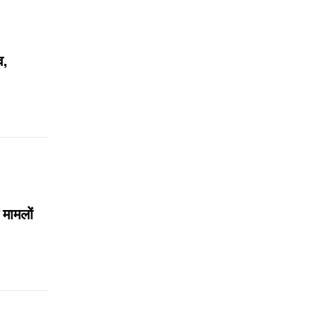
व,
 मामलों