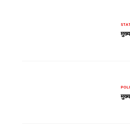
STA
मुख्
POL
मुख्