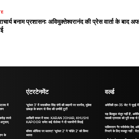
TE
ाचार्य बनाम प्रशासन: अविमुक्तेश्वरानंद की प्रेस वार्ता के बाद अ
ई
एंटरटेनमेंट
वर्ल्ड
टल्स में
‘धुरंधर 3’ में जसकीरत सिंह रांगी की कहानी पर सस्पेंस, मुकेश
अमेरिकी एफ-35 जेट ने यूएई में 
जश्न
छाबड़ा के बयान से फैंस की उम्मीदें टूटीं
यह बिल्कुल मंजूर नहीं है’, अमेरिक
रोड़ रुपये
आखिरी सफर में साथ: KARAN JOHAR, KHUSHI
जवाबी प्रस्ताव को पूरी तरह से
 अनुसार,
KAPOOR समेत कई सेलेब्स ने दी भावभीनी विदाई
पाकिस्तान गैर भरोसेमंद देश, अमे
बॉक्स ऑफिस पर ब्लास्ट! ‘धुरंधर 2’ ने ‘बॉर्डर 2’ को किया
निभाने के लिए मजबूर नहीं : पेंट
ान के
ध्वस्त