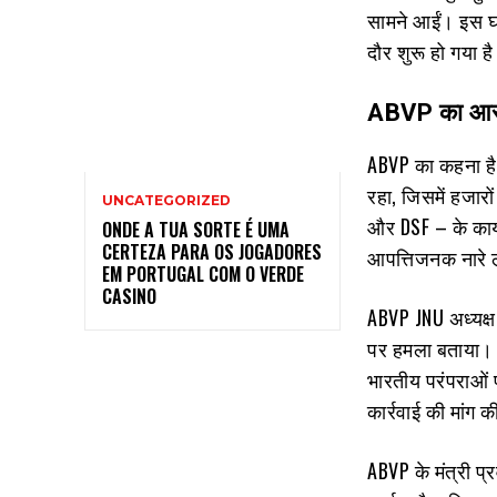
सामने आईं। इस घट
दौर शुरू हो गया ह
ABVP का आरोप
ABVP का कहना है क
रहा, जिसमें हजारो
UNCATEGORIZED
और DSF – के कार्य
ONDE A TUA SORTE É UMA
CERTEZA PARA OS JOGADORES
आपत्तिजनक नारे ल
EM PORTUGAL COM O VERDE
CASINO
ABVP JNU अध्यक्ष 
पर हमला बताया। उ
भारतीय परंपराओं 
कार्रवाई की मांग क
ABVP के मंत्री प्