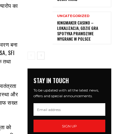
्यारोप का
UNCATEGORIZED
KINGMAKER CASINO –
LOKALIZACJA, GDZIE GRA
SPOTYKA PRAWDZIWE
WYGRANE W POLSCE
तावरण बना
ISA, SFI
के तथा
STAY IN TOUCH
्वतंत्रता
To be updated with all the latest news,
 आस्था और
offers and special announcements.
िलाफ सख्त
ुता को
SIGN UP