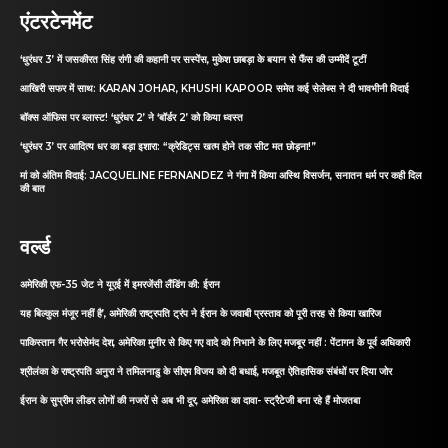
एंटरटेनमेंट
‘धुरंधर 3’ में जसकीरत सिंह रांगी की कहानी पर सस्पेंस, मुकेश छाबड़ा के बयान से फैंस की उम्मीदें टूटीं
आखिरी सफर में साथ: KARAN JOHAR, KHUSHI KAPOOR समेत कई सेलेब्स ने दी भावभीनी विदाई
बॉक्स ऑफिस पर ब्लास्ट! ‘धुरंधर 2’ ने ‘बॉर्डर 2’ को किया ध्वस्त
‘धुरंधर 3’ पर आदित्य धर का बड़ा इशारा: “क्रेडिट्स खत्म होने तक सीट मत छोड़ना!”
मां को अंतिम विदाई: JACQUELINE FERNANDEZ ने गंगा में किया अस्थि विसर्जन, सनातन धर्म पर कही दिल
की बात
वर्ल्ड
अमेरिकी एफ-35 जेट ने यूएई में इमरजेंसी लैंडिंग की: ईरान
यह बिल्कुल मंजूर नहीं है’, अमेरिकी राष्ट्रपति ट्रंप ने ईरान के जवाबी प्रस्ताव को पूरी तरह से किया खारिज
पाकिस्तान गैर भरोसेमंद देश, अमेरिका मुनीर से किए गए वादे को निभाने के लिए मजबूर नहीं : पेंटागन के पूर्व अधिकारी
श्रीलंका के राष्ट्रपति अनुरा ने तमिलनाडु के सीएम विजय को दी बधाई, मजबूत ऐतिहासिक संबंधों पर दिया जोर
ईरान के सुप्रीम लीडर लोगों की नजरों से अब भी दूर, अमेरिका का दावा- स्ट्रैटेजी बना रहे हैं मोजतबा