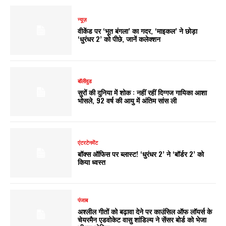
न्यूज़
वीकेंड पर ‘भूत बंगला’ का गदर, ‘माइकल’ ने छोड़ा
‘धुरंधर 2’ को पीछे, जानें कलेक्शन
बॉलीवुड
सुरों की दुनिया में शोक : नहीं रहीं दिग्गज गायिका आशा
भोसले, 92 वर्ष की आयु में अंतिम सांस ली
एंटरटेनमेंट
बॉक्स ऑफिस पर ब्लास्ट! ‘धुरंधर 2’ ने ‘बॉर्डर 2’ को
किया ध्वस्त
पंजाब
अश्लील गीतों को बढ़ावा देने पर काउंसिल ऑफ लॉयर्स के
चेयरमैन एडवोकेट वासु शांडिल्य ने सेंसर बोर्ड को भेजा