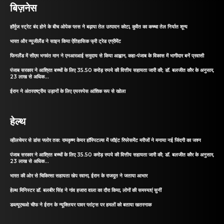
बिज़नेस
हॉर्मुज स्ट्रेट बंद होने के बीच ओपेक प्लस ने बढ़ाया तेल उत्पादन कोटा, कुवैत का कच्चा तेल निर्यात शून्य
भारत और न्यूजीलैंड ने साइन किया ऐतिहासिक फ्री ट्रेड एग्रीमेंट
फिनलैंड में सीएम भगवंत मान ने एनआरआई समुदाय से किया आह्वान, कहा-पंजाब के विकास में भागीदार बनें प्रवासी
पंजाब सरकार ने आश्रित बच्चों के लिए 35.50 करोड़ रुपये की वित्तीय सहायता जारी की; डॉ. बलजीत कौर के अनुसार,
23 लाख से अधिक...
ईरान ने अंतरराष्ट्रीय उड़ानों के लिए एयरस्पेस आंशिक रूप से खोला
हेल्थ
व्हीलचेयर से डांस फ्लोर तक: रामकृष्ण केयर हॉस्पिटल्स में जॉइंट रिप्लेसमेंट मरीजों ने मनाया नई जिंदगी का जश्न
पंजाब सरकार ने आश्रित बच्चों के लिए 35.50 करोड़ रुपये की वित्तीय सहायता जारी की; डॉ. बलजीत कौर के अनुसार,
23 लाख से अधिक...
भारत की ओर से चिकित्सा सहायता खेप रवाना, ईरान के राजदूत ने जताया आभार
हेल्थ मिनिस्टर डॉ. बलबीर सिंह ने गांव हजारा वाला का दौरा किया, लोगों की समस्याएं सुनीं
डब्ल्यूएचओ चीफ ने ईरान के न्यूक्लियर पावर प्लांट्स पर हमलों को बताया खतरनाक