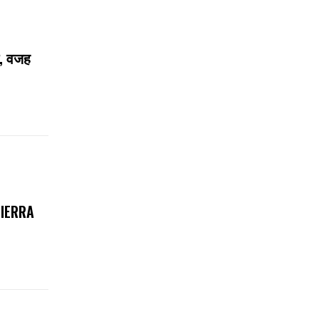
्ड, वजह
 SIERRA