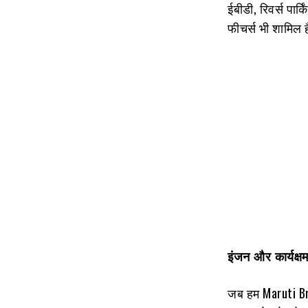
ईबीडी, रिवर्स पार्
फीचर्स भी शामिल ह
इंजन और कार्यक्ष
जब हम Maruti Bre