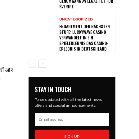
GENOMGÅNG AV LEGALITET FÖR
SVERIGE
UNCATEGORIZED
ENGAGEMENT DER NÄCHSTEN
STUFE: LUCKYWAVE CASINO
VERWANDELT IN EIN
SPIELERLEBNIS DAS CASINO-
ERLEBNIS IN DEUTSCHLAND
रों और
ं।
STAY IN TOUCH
To be updated with all the latest news,
offers and special announcements.
SIGN UP