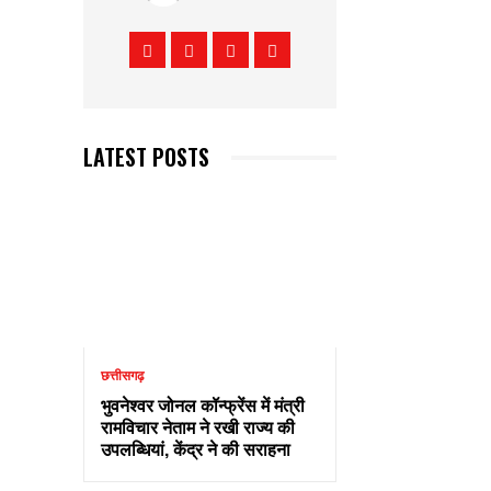
LATEST POSTS
छत्तीसगढ़
भुवनेश्वर जोनल कॉन्फ्रेंस में मंत्री
रामविचार नेताम ने रखी राज्य की
उपलब्धियां, केंद्र ने की सराहना