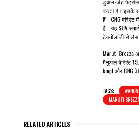
डुअल-जेट पेट्रोल
करता है। इसके स
हैं। CNG वेरिएंट
है। यह SUV स्मार्
टेक्नोलॉजी से लै
Maruti Brezza अपन
मैनुअल वेरिएंट 1
kmpl और CNG वेरि
TAGS:
#ANBN
MARUTI BREZZ
RELATED ARTICLES