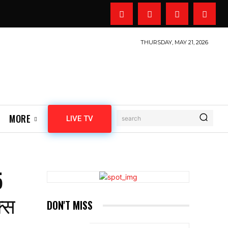
THURSDAY, MAY 21, 2026
MORE
LIVE TV
search
5
्स
DON'T MISS