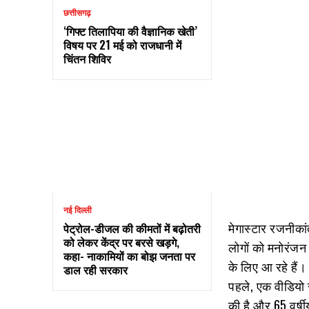
छत्तीसगढ़
‘गिफ्ट तिलापिया की वैज्ञानिक खेती’
विषय पर 21 मई को राजधानी में
चिंतन शिविर
नई दिल्ली
मेगास्टार रजनीकां
पेट्रोल-डीजल की कीमतों में बढ़ोतरी
को लेकर केंद्र पर बरसे खड़गे,
लोगों को मनोरंजन
कहा- नाकामियों का बोझ जनता पर
के लिए आ रहे हैं।
डाल रही सरकार
पहले, एक वीडियो 
की है और 65 वर्षी