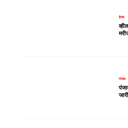
हेल्थ
व्ही
मरीज
पंजाब
पंजा
जार