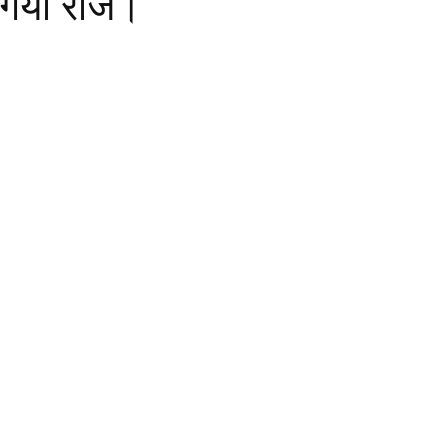
 गया राज।