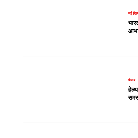
नई दिल्
भारत
आभ
पंजाब
हेल्
समस्