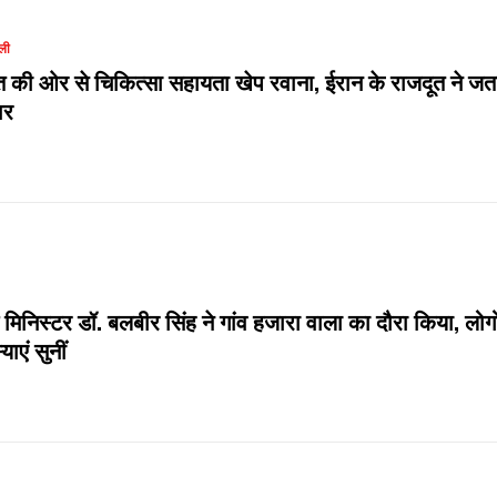
ली
 की ओर से चिकित्सा सहायता खेप रवाना, ईरान के राजदूत ने जत
ार
थ मिनिस्टर डॉ. बलबीर सिंह ने गांव हजारा वाला का दौरा किया, लोगो
याएं सुनीं