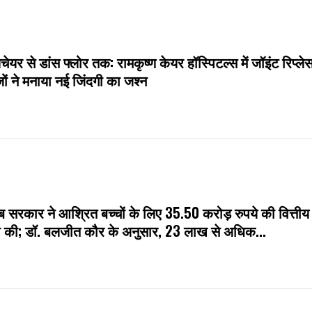
लचेयर से डांस फ्लोर तक: रामकृष्ण केयर हॉस्पिटल्स में जॉइंट रिप्लेस
ों ने मनाया नई जिंदगी का जश्न
ब सरकार ने आश्रित बच्चों के लिए 35.50 करोड़ रुपये की वित्ती
ी की; डॉ. बलजीत कौर के अनुसार, 23 लाख से अधिक...