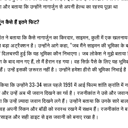
 और बताया कि उन्होंने नागार्जुन से अपनी हेल्थ का रहस्य पूछा था
ुन कैसे हैं इतने फिट?
कांत ने बताया कि कैसे नागार्जुन का किरदार, साइमन, कुली में एक खलना
बड़ा अट्रैक्शन है। उन्होंने आगे कहा, “जब मैंने साइमन की भूमिका के बारे
में दिलचस्पी हुई कि यह भूमिका कौन निभाएगा। जब लोकेश ने मुझे बताया
ग के बाद मान गए हैं, तो मैं हैरान रह गया। वह सिर्फ़ पैसे के लिए यह भूमि
हैं। उन्हें इसकी ज़रूरत नहीं है। उन्होंने हमेशा हीरो की भूमिका निभाई है
किया कि उन्होंने 33-34 साल पहले 1991 में आई फिल्म शांति क्रांति में ना
और उन्हें अब भी जवान दिखने का गर्व है। रजनीकांत ने उसे और जवान
ि उन्हें ज़्यादा जवान दिखने लगे हैं। उन्होंने बताया कि उनके सारे बा
 वह अपनी स्किन और बॉडी को स्वस्थ रखने में सक्षम हैं। रजनीकांत ने 
एक्सरसाइज और सही डाइट से इस जवानी को बनाए रखा है।