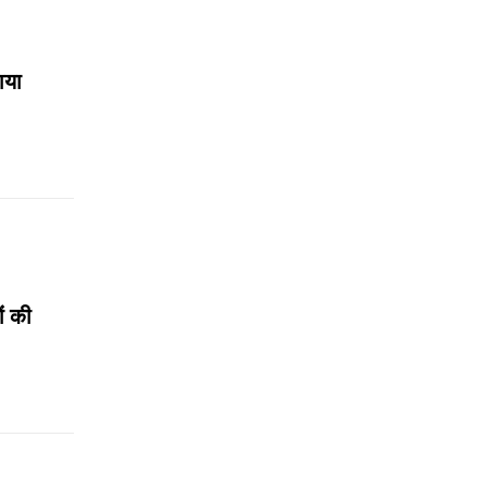
ाया
ं की