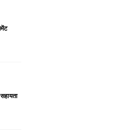
मेंट
य सहायता