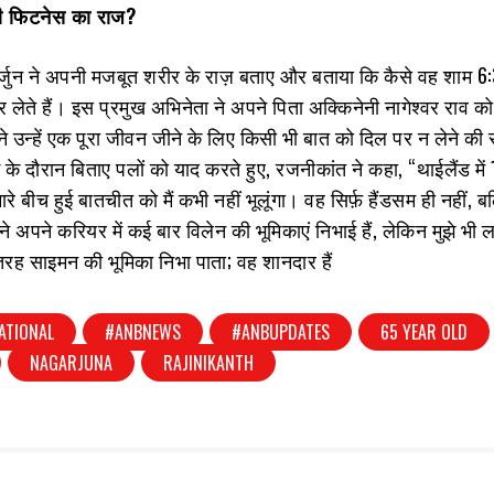
 की फिटनेस का राज?
गार्जुन ने अपनी मजबूत शरीर के राज़ बताए और बताया कि कैसे वह शाम 6
लेते हैं। इस प्रमुख अभिनेता ने अपने पिता अक्किनेनी नागेश्वर राव 
ोंने उन्हें एक पूरा जीवन जीने के लिए किसी भी बात को दिल पर न लेने की
ग के दौरान बिताए पलों को याद करते हुए, रजनीकांत ने कहा, “थाईलैंड में 
ारे बीच हुई बातचीत को मैं कभी नहीं भूलूंगा। वह सिर्फ़ हैंडसम ही नहीं, 
ैंने अपने करियर में कई बार विलेन की भूमिकाएं निभाई हैं, लेकिन मुझे भी 
तरह साइमन की भूमिका निभा पाता; वह शानदार हैं
ATIONAL
#ANBNEWS
#ANBUPDATES
65 YEAR OLD
NAGARJUNA
RAJINIKANTH