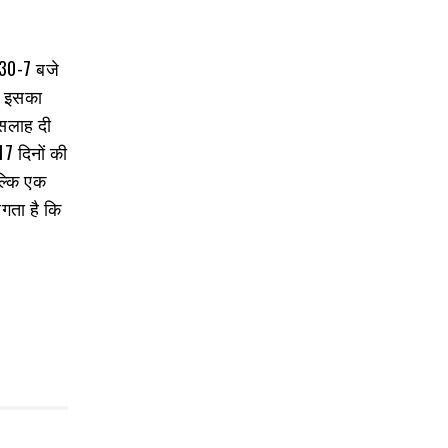
:30-7 बजे
को इसका
 सलाह दी
17 दिनों की
बल्कि एक
लगता है कि