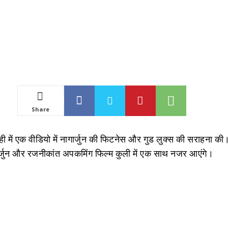
Share
ही में एक वीडियो में नागार्जुन की फिटनेस और गुड लुक्स की सराहना की
ार्जुन और रजनीकांत अपकमिंग फिल्म कुली में एक साथ नजर आएंगे।