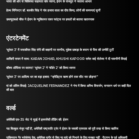
भारत की ओर से चिकित्सा सहायता खेप रवाना, ईरान के राजदूत ने जताया आभार
हेल्थ मिनिस्टर डॉ. बलबीर सिंह ने गांव हजारा वाला का दौरा किया, लोगों की समस्याएं सुनीं
डब्ल्यूएचओ चीफ ने ईरान के न्यूक्लियर पावर प्लांट्स पर हमलों को बताया खतरनाक
एंटरटेनमेंट
‘धुरंधर 3’ में जसकीरत सिंह रांगी की कहानी पर सस्पेंस, मुकेश छाबड़ा के बयान से फैंस की उम्मीदें टूटीं
आखिरी सफर में साथ: KARAN JOHAR, KHUSHI KAPOOR समेत कई सेलेब्स ने दी भावभीनी विदाई
बॉक्स ऑफिस पर ब्लास्ट! ‘धुरंधर 2’ ने ‘बॉर्डर 2’ को किया ध्वस्त
‘धुरंधर 3’ पर आदित्य धर का बड़ा इशारा: “क्रेडिट्स खत्म होने तक सीट मत छोड़ना!”
मां को अंतिम विदाई: JACQUELINE FERNANDEZ ने गंगा में किया अस्थि विसर्जन, सनातन धर्म पर कही दिल
की बात
वर्ल्ड
अमेरिकी एफ-35 जेट ने यूएई में इमरजेंसी लैंडिंग की: ईरान
यह बिल्कुल मंजूर नहीं है’, अमेरिकी राष्ट्रपति ट्रंप ने ईरान के जवाबी प्रस्ताव को पूरी तरह से किया खारिज
पाकिस्तान गैर भरोसेमंद देश, अमेरिका मुनीर से किए गए वादे को निभाने के लिए मजबूर नहीं : पेंटागन के पूर्व अधिकारी