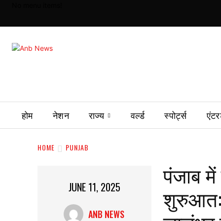
No menu items!
होम
नेशन
राज्य
वर्ल्ड
स्पोर्ट्स
एंटर
HOME
PUNJAB
पंजाब मे
JUNE 11, 2025
शुरुआत:
ANB NEWS