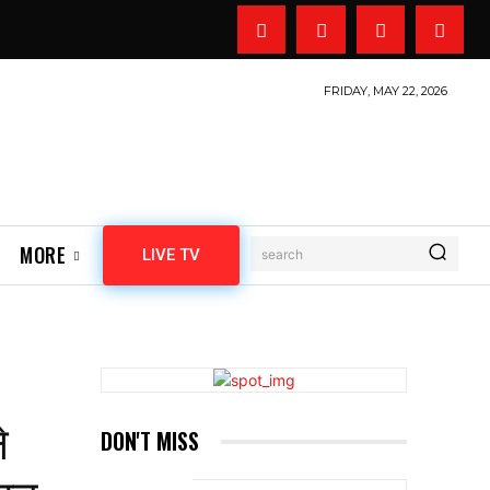
FRIDAY, MAY 22, 2026
MORE
LIVE TV
search
े
DON'T MISS