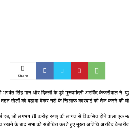
Share
री भगवंत सिंह मान और दिल्ली के पूर्व मुख्यमंत्री अरविंद केजरीवाल ने ‘युद
के तहत खेलों को बढ़ावा देकर नशे के खिलाफ कार्रवाई को तेज करने की 
र्ट्स हब, जो लगभग 78 करोड़ रुपए की लागत से विकसित होने वाला एक महत
नींव रखने के बाद सभा को संबोधित करते हुए मुख्य अतिथि अरविंद केजरीव