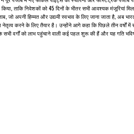
किया, ताकि निवेशकों को 45 दिनों के भीतर सभी आवश्यक मंजूरियां मि
ंजाब, जो अपनी हिम्मत और उद्यमी स्वभाव के लिए जाना जाता है, अब भार
ेतृत्व करने के लिए तैयार है। उन्होंने आगे कहा कि पिछले तीन वर्षों में र
सभी वर्गों को लाभ पहुंचाने वाली कई पहल शुरू की हैं और यह गति भविष्य