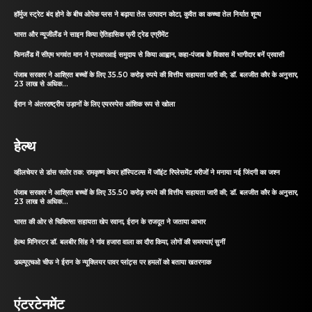
हॉर्मुज स्ट्रेट बंद होने के बीच ओपेक प्लस ने बढ़ाया तेल उत्पादन कोटा, कुवैत का कच्चा तेल निर्यात शून्य
भारत और न्यूजीलैंड ने साइन किया ऐतिहासिक फ्री ट्रेड एग्रीमेंट
फिनलैंड में सीएम भगवंत मान ने एनआरआई समुदाय से किया आह्वान, कहा-पंजाब के विकास में भागीदार बनें प्रवासी
पंजाब सरकार ने आश्रित बच्चों के लिए 35.50 करोड़ रुपये की वित्तीय सहायता जारी की; डॉ. बलजीत कौर के अनुसार,
23 लाख से अधिक...
ईरान ने अंतरराष्ट्रीय उड़ानों के लिए एयरस्पेस आंशिक रूप से खोला
हेल्थ
व्हीलचेयर से डांस फ्लोर तक: रामकृष्ण केयर हॉस्पिटल्स में जॉइंट रिप्लेसमेंट मरीजों ने मनाया नई जिंदगी का जश्न
पंजाब सरकार ने आश्रित बच्चों के लिए 35.50 करोड़ रुपये की वित्तीय सहायता जारी की; डॉ. बलजीत कौर के अनुसार,
23 लाख से अधिक...
भारत की ओर से चिकित्सा सहायता खेप रवाना, ईरान के राजदूत ने जताया आभार
हेल्थ मिनिस्टर डॉ. बलबीर सिंह ने गांव हजारा वाला का दौरा किया, लोगों की समस्याएं सुनीं
डब्ल्यूएचओ चीफ ने ईरान के न्यूक्लियर पावर प्लांट्स पर हमलों को बताया खतरनाक
एंटरटेनमेंट