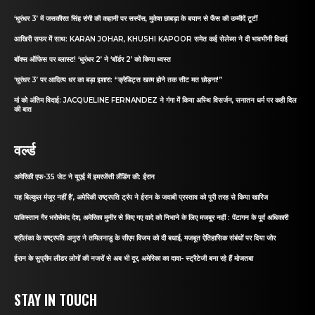
‘धुरंधर 3’ में जसकीरत सिंह रांगी की कहानी पर सस्पेंस, मुकेश छाबड़ा के बयान से फैंस की उम्मीदें टूटीं
आखिरी सफर में साथ: KARAN JOHAR, KHUSHI KAPOOR समेत कई सेलेब्स ने दी भावभीनी विदाई
बॉक्स ऑफिस पर ब्लास्ट! ‘धुरंधर 2’ ने ‘बॉर्डर 2’ को किया ध्वस्त
‘धुरंधर 3’ पर आदित्य धर का बड़ा इशारा: “क्रेडिट्स खत्म होने तक सीट मत छोड़ना!”
मां को अंतिम विदाई: JACQUELINE FERNANDEZ ने गंगा में किया अस्थि विसर्जन, सनातन धर्म पर कही दिल
की बात
वर्ल्ड
अमेरिकी एफ-35 जेट ने यूएई में इमरजेंसी लैंडिंग की: ईरान
यह बिल्कुल मंजूर नहीं है’, अमेरिकी राष्ट्रपति ट्रंप ने ईरान के जवाबी प्रस्ताव को पूरी तरह से किया खारिज
पाकिस्तान गैर भरोसेमंद देश, अमेरिका मुनीर से किए गए वादे को निभाने के लिए मजबूर नहीं : पेंटागन के पूर्व अधिकारी
श्रीलंका के राष्ट्रपति अनुरा ने तमिलनाडु के सीएम विजय को दी बधाई, मजबूत ऐतिहासिक संबंधों पर दिया जोर
ईरान के सुप्रीम लीडर लोगों की नजरों से अब भी दूर, अमेरिका का दावा- स्ट्रैटेजी बना रहे हैं मोजतबा
STAY IN TOUCH