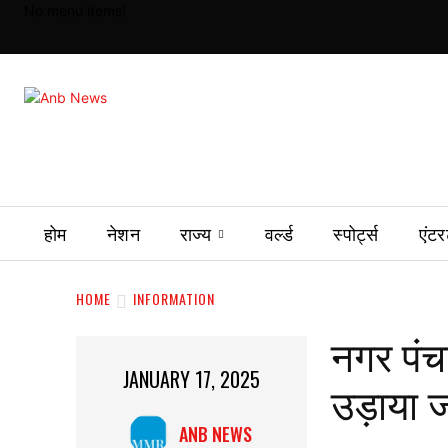
No menu items!
होम
नेशन
राज्य
वर्ल्ड
स्पोर्ट्स
एंटर
HOME
INFORMATION
नगर पंच
JANUARY 17, 2025
उड़ाया ज
ANB NEWS