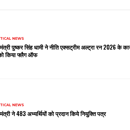
ITICAL NEWS
यमंत्री पुष्कर सिंह धामी ने नीति एक्सट्रीम अल्ट्रा रन 2026 के 
को किया फ्लैग ऑफ
ITICAL NEWS
यमंत्री ने 483 अभ्यर्थियों को प्रदान किये नियुक्ति पत्र