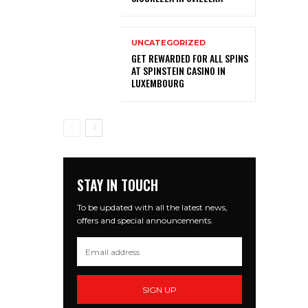
UNCATEGORIZED
GET REWARDED FOR ALL SPINS
AT SPINSTEIN CASINO IN
LUXEMBOURG
STAY IN TOUCH
To be updated with all the latest news,
offers and special announcements.
SIGN UP