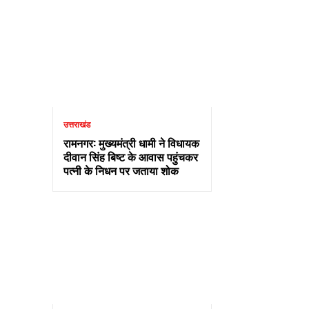
उत्तराखंड
रामनगर: मुख्यमंत्री धामी ने विधायक
दीवान सिंह बिष्ट के आवास पहुंचकर
पत्नी के निधन पर जताया शोक