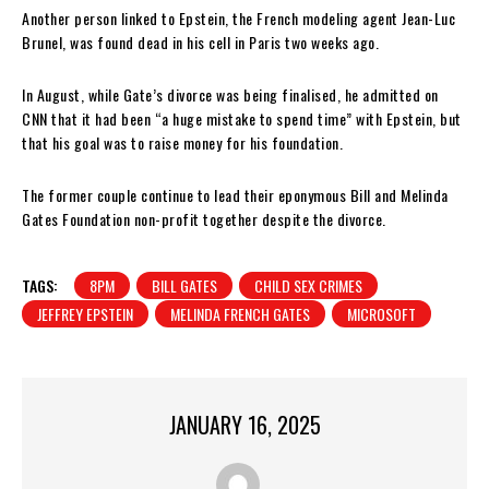
Another person linked to Epstein, the French modeling agent Jean-Luc
Brunel, was found dead in his cell in Paris two weeks ago.
In August, while Gate’s divorce was being finalised, he admitted on
CNN that it had been “a huge mistake to spend time” with Epstein, but
that his goal was to raise money for his foundation.
The former couple continue to lead their eponymous Bill and Melinda
Gates Foundation non-profit together despite the divorce.
TAGS:
8PM
BILL GATES
CHILD SEX CRIMES
JEFFREY EPSTEIN
MELINDA FRENCH GATES
MICROSOFT
JANUARY 16, 2025