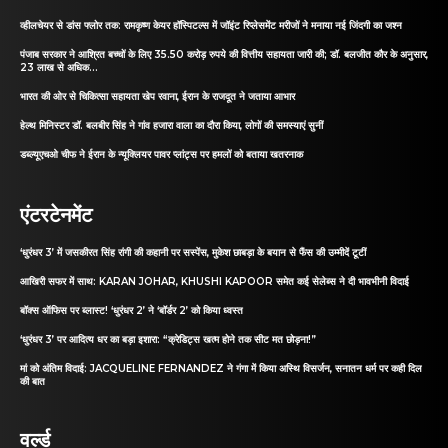
व्हीलचेयर से डांस फ्लोर तक: रामकृष्ण केयर हॉस्पिटल्स में जॉइंट रिप्लेसमेंट मरीजों ने मनाया नई जिंदगी का जश्न
पंजाब सरकार ने आश्रित बच्चों के लिए 35.50 करोड़ रुपये की वित्तीय सहायता जारी की; डॉ. बलजीत कौर के अनुसार,
23 लाख से अधिक...
भारत की ओर से चिकित्सा सहायता खेप रवाना, ईरान के राजदूत ने जताया आभार
हेल्थ मिनिस्टर डॉ. बलबीर सिंह ने गांव हजारा वाला का दौरा किया, लोगों की समस्याएं सुनीं
डब्ल्यूएचओ चीफ ने ईरान के न्यूक्लियर पावर प्लांट्स पर हमलों को बताया खतरनाक
एंटरटेनमेंट
‘धुरंधर 3’ में जसकीरत सिंह रांगी की कहानी पर सस्पेंस, मुकेश छाबड़ा के बयान से फैंस की उम्मीदें टूटीं
आखिरी सफर में साथ: KARAN JOHAR, KHUSHI KAPOOR समेत कई सेलेब्स ने दी भावभीनी विदाई
बॉक्स ऑफिस पर ब्लास्ट! ‘धुरंधर 2’ ने ‘बॉर्डर 2’ को किया ध्वस्त
‘धुरंधर 3’ पर आदित्य धर का बड़ा इशारा: “क्रेडिट्स खत्म होने तक सीट मत छोड़ना!”
मां को अंतिम विदाई: JACQUELINE FERNANDEZ ने गंगा में किया अस्थि विसर्जन, सनातन धर्म पर कही दिल
की बात
वर्ल्ड