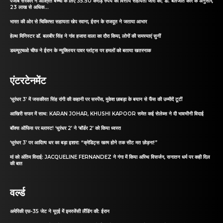
पंजाब सरकार ने आश्रित बच्चों के लिए 35.50 करोड़ रुपये की वित्तीय सहायता जारी की; डॉ. बलजीत कौर के अनुसार,
23 लाख से अधिक...
भारत की ओर से चिकित्सा सहायता खेप रवाना, ईरान के राजदूत ने जताया आभार
हेल्थ मिनिस्टर डॉ. बलबीर सिंह ने गांव हजारा वाला का दौरा किया, लोगों की समस्याएं सुनीं
डब्ल्यूएचओ चीफ ने ईरान के न्यूक्लियर पावर प्लांट्स पर हमलों को बताया खतरनाक
एंटरटेनमेंट
‘धुरंधर 3’ में जसकीरत सिंह रांगी की कहानी पर सस्पेंस, मुकेश छाबड़ा के बयान से फैंस की उम्मीदें टूटीं
आखिरी सफर में साथ: KARAN JOHAR, KHUSHI KAPOOR समेत कई सेलेब्स ने दी भावभीनी विदाई
बॉक्स ऑफिस पर ब्लास्ट! ‘धुरंधर 2’ ने ‘बॉर्डर 2’ को किया ध्वस्त
‘धुरंधर 3’ पर आदित्य धर का बड़ा इशारा: “क्रेडिट्स खत्म होने तक सीट मत छोड़ना!”
मां को अंतिम विदाई: JACQUELINE FERNANDEZ ने गंगा में किया अस्थि विसर्जन, सनातन धर्म पर कही दिल
की बात
वर्ल्ड
अमेरिकी एफ-35 जेट ने यूएई में इमरजेंसी लैंडिंग की: ईरान