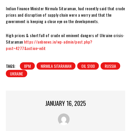
Indian Finance Minister Nirmala Sitaraman, had recently said that crude
prices and disruption of supply chain were a worry and that the
government is keeping a close eye on the developments.
High prices & shortfall of crude oil eminent dangers of Ukraine crisis-
Sitaraman
https://anbnews.in/wp-admin/post.php?
post=4277&action=edit
TAGS:
8PM
NIRMILA SITARAMAN
OIL $100
RUSSIA
UKRAINE
JANUARY 16, 2025