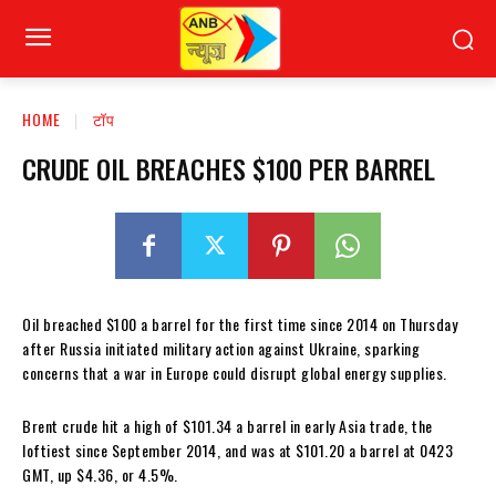
HOME
टॉप
CRUDE OIL BREACHES $100 PER BARREL
Oil breached $100 a barrel for the first time since 2014 on Thursday
after Russia initiated military action against Ukraine, sparking
concerns that a war in Europe could disrupt global energy supplies.
Brent crude hit a high of $101.34 a barrel in early Asia trade, the
loftiest since September 2014, and was at $101.20 a barrel at 0423
GMT, up $4.36, or 4.5%.