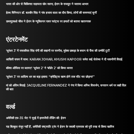
भारत की ओर से चिकित्सा सहायता खेप रवाना, ईरान के राजदूत ने जताया आभार
हेल्थ मिनिस्टर डॉ. बलबीर सिंह ने गांव हजारा वाला का दौरा किया, लोगों की समस्याएं सुनीं
डब्ल्यूएचओ चीफ ने ईरान के न्यूक्लियर पावर प्लांट्स पर हमलों को बताया खतरनाक
एंटरटेनमेंट
‘धुरंधर 3’ में जसकीरत सिंह रांगी की कहानी पर सस्पेंस, मुकेश छाबड़ा के बयान से फैंस की उम्मीदें टूटीं
आखिरी सफर में साथ: KARAN JOHAR, KHUSHI KAPOOR समेत कई सेलेब्स ने दी भावभीनी विदाई
बॉक्स ऑफिस पर ब्लास्ट! ‘धुरंधर 2’ ने ‘बॉर्डर 2’ को किया ध्वस्त
‘धुरंधर 3’ पर आदित्य धर का बड़ा इशारा: “क्रेडिट्स खत्म होने तक सीट मत छोड़ना!”
मां को अंतिम विदाई: JACQUELINE FERNANDEZ ने गंगा में किया अस्थि विसर्जन, सनातन धर्म पर कही दिल
की बात
वर्ल्ड
अमेरिकी एफ-35 जेट ने यूएई में इमरजेंसी लैंडिंग की: ईरान
यह बिल्कुल मंजूर नहीं है’, अमेरिकी राष्ट्रपति ट्रंप ने ईरान के जवाबी प्रस्ताव को पूरी तरह से किया खारिज