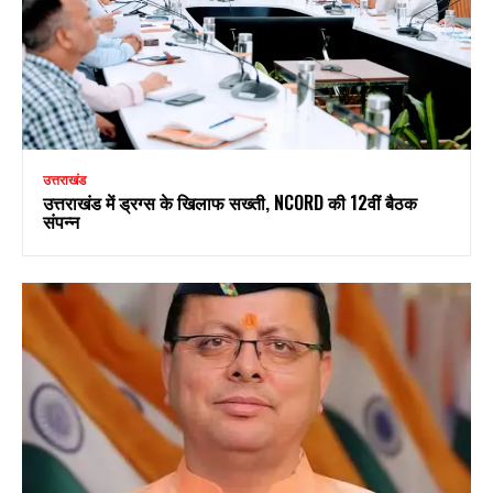
उत्तराखंड
उत्तराखंड में ड्रग्स के खिलाफ सख्ती, NCORD की 12वीं बैठक
संपन्न