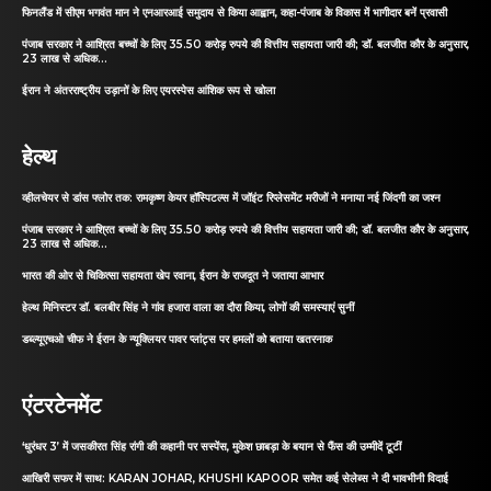
फिनलैंड में सीएम भगवंत मान ने एनआरआई समुदाय से किया आह्वान, कहा-पंजाब के विकास में भागीदार बनें प्रवासी
पंजाब सरकार ने आश्रित बच्चों के लिए 35.50 करोड़ रुपये की वित्तीय सहायता जारी की; डॉ. बलजीत कौर के अनुसार,
23 लाख से अधिक...
ईरान ने अंतरराष्ट्रीय उड़ानों के लिए एयरस्पेस आंशिक रूप से खोला
हेल्थ
व्हीलचेयर से डांस फ्लोर तक: रामकृष्ण केयर हॉस्पिटल्स में जॉइंट रिप्लेसमेंट मरीजों ने मनाया नई जिंदगी का जश्न
पंजाब सरकार ने आश्रित बच्चों के लिए 35.50 करोड़ रुपये की वित्तीय सहायता जारी की; डॉ. बलजीत कौर के अनुसार,
23 लाख से अधिक...
भारत की ओर से चिकित्सा सहायता खेप रवाना, ईरान के राजदूत ने जताया आभार
हेल्थ मिनिस्टर डॉ. बलबीर सिंह ने गांव हजारा वाला का दौरा किया, लोगों की समस्याएं सुनीं
डब्ल्यूएचओ चीफ ने ईरान के न्यूक्लियर पावर प्लांट्स पर हमलों को बताया खतरनाक
एंटरटेनमेंट
‘धुरंधर 3’ में जसकीरत सिंह रांगी की कहानी पर सस्पेंस, मुकेश छाबड़ा के बयान से फैंस की उम्मीदें टूटीं
आखिरी सफर में साथ: KARAN JOHAR, KHUSHI KAPOOR समेत कई सेलेब्स ने दी भावभीनी विदाई