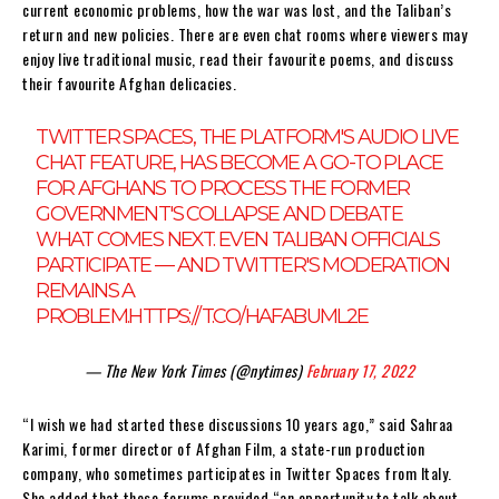
current economic problems, how the war was lost, and the Taliban’s
return and new policies. There are even chat rooms where viewers may
enjoy live traditional music, read their favourite poems, and discuss
their favourite Afghan delicacies.
TWITTER SPACES, THE PLATFORM'S AUDIO LIVE
CHAT FEATURE, HAS BECOME A GO-TO PLACE
FOR AFGHANS TO PROCESS THE FORMER
GOVERNMENT'S COLLAPSE AND DEBATE
WHAT COMES NEXT. EVEN TALIBAN OFFICIALS
PARTICIPATE — AND TWITTER'S MODERATION
REMAINS A
PROBLEM.
HTTPS://T.CO/HAFABUML2E
— The New York Times (@nytimes)
February 17, 2022
“I wish we had started these discussions 10 years ago,” said Sahraa
Karimi, former director of Afghan Film, a state-run production
company, who sometimes participates in Twitter Spaces from Italy.
She added that these forums provided “an opportunity to talk about