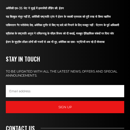
अमेरिकी एफ-35 जेट ने यूएई में इमरजेंसी लैंडिंग की: ईरान
यह बिल्कुल मंजूर नहीं है’, अमेरिकी राष्ट्रपति ट्रंप ने ईरान के जवाबी प्रस्ताव को पूरी तरह से किया खारिज
पाकिस्तान गैर भरोसेमंद देश, अमेरिका मुनीर से किए गए वादे को निभाने के लिए मजबूर नहीं : पेंटागन के पूर्व अधिकारी
श्रीलंका के राष्ट्रपति अनुरा ने तमिलनाडु के सीएम विजय को दी बधाई, मजबूत ऐतिहासिक संबंधों पर दिया जोर
ईरान के सुप्रीम लीडर लोगों की नजरों से अब भी दूर, अमेरिका का दावा- स्ट्रैटेजी बना रहे हैं मोजतबा
STAY IN TOUCH
TO BE UPDATED WITH ALL THE LATEST NEWS, OFFERS AND SPECIAL
ANNOUNCEMENTS.
SIGN UP
CONTACT US