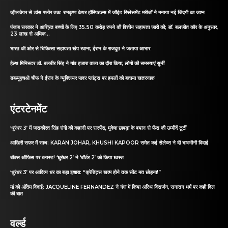
व्हीलचेयर से डांस फ्लोर तक: रामकृष्ण केयर हॉस्पिटल्स में जॉइंट रिप्लेसमेंट मरीजों ने मनाया नई जिंदगी का जश्न
पंजाब सरकार ने आश्रित बच्चों के लिए 35.50 करोड़ रुपये की वित्तीय सहायता जारी की; डॉ. बलजीत कौर के अनुसार,
23 लाख से अधिक...
भारत की ओर से चिकित्सा सहायता खेप रवाना, ईरान के राजदूत ने जताया आभार
हेल्थ मिनिस्टर डॉ. बलबीर सिंह ने गांव हजारा वाला का दौरा किया, लोगों की समस्याएं सुनीं
डब्ल्यूएचओ चीफ ने ईरान के न्यूक्लियर पावर प्लांट्स पर हमलों को बताया खतरनाक
एंटरटेनमेंट
‘धुरंधर 3’ में जसकीरत सिंह रांगी की कहानी पर सस्पेंस, मुकेश छाबड़ा के बयान से फैंस की उम्मीदें टूटीं
आखिरी सफर में साथ: KARAN JOHAR, KHUSHI KAPOOR समेत कई सेलेब्स ने दी भावभीनी विदाई
बॉक्स ऑफिस पर ब्लास्ट! ‘धुरंधर 2’ ने ‘बॉर्डर 2’ को किया ध्वस्त
‘धुरंधर 3’ पर आदित्य धर का बड़ा इशारा: “क्रेडिट्स खत्म होने तक सीट मत छोड़ना!”
मां को अंतिम विदाई: JACQUELINE FERNANDEZ ने गंगा में किया अस्थि विसर्जन, सनातन धर्म पर कही दिल
की बात
वर्ल्ड