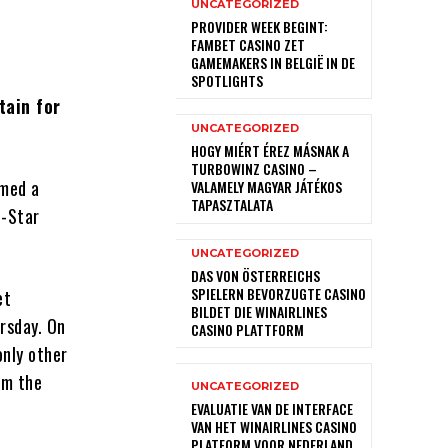
UNCATEGORIZED
PROVIDER WEEK BEGINT:
FAMBET CASINO ZET
GAMEMAKERS IN BELGIË IN DE
SPOTLIGHTS
tain for
UNCATEGORIZED
HOGY MIÉRT ÉREZ MÁSNAK A
TURBOWINZ CASINO –
amed a
VALAMELY MAGYAR JÁTÉKOS
TAPASZTALATA
l-Star
UNCATEGORIZED
DAS VON ÖSTERREICHS
SPIELERN BEVORZUGTE CASINO
et
BILDET DIE WINAIRLINES
rsday. On
CASINO PLATTFORM
only other
rm the
UNCATEGORIZED
EVALUATIE VAN DE INTERFACE
VAN HET WINAIRLINES CASINO
PLATFORM VOOR NEDERLAND