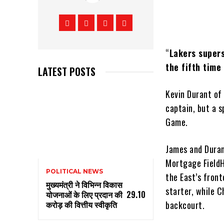
“
Lakers super
the fifth time
LATEST POSTS
Kevin Durant of 
captain, but a s
Game.
James and Duran
Mortgage FieldH
POLITICAL NEWS
the East’s fron
मुख्यमंत्री ने विभिन्न विकास
starter, while 
योजनाओं के लिए प्रदान की ₹ 29.10
backcourt.
करोड़ की वित्तीय स्वीकृति