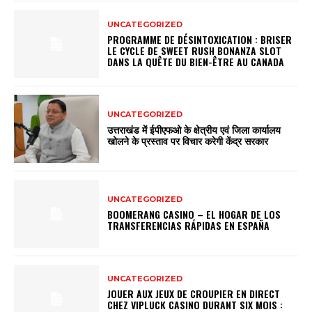
UNCATEGORIZED
PROGRAMME DE DÉSINTOXICATION : BRISER
LE CYCLE DE SWEET RUSH BONANZA SLOT
DANS LA QUÊTE DU BIEN-ÊTRE AU CANADA
UNCATEGORIZED
उत्तराखंड में ईपीएफओ के क्षेत्रीय एवं जिला कार्यालय
खोलने के प्रस्ताव पर विचार करेगी केंद्र सरकार
UNCATEGORIZED
BOOMERANG CASINO – EL HOGAR DE LOS
TRANSFERENCIAS RÁPIDAS EN ESPAÑA
UNCATEGORIZED
JOUER AUX JEUX DE CROUPIER EN DIRECT
CHEZ VIPLUCK CASINO DURANT SIX MOIS :