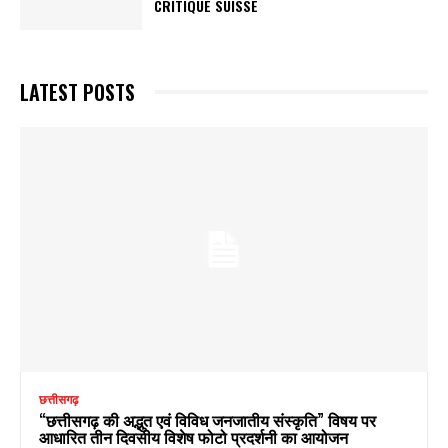
CRITIQUE SUISSE
LATEST POSTS
छत्तीसगढ़
“छत्तीसगढ़ की अद्भुत एवं विविध जनजातीय संस्कृति” विषय पर
आधारित तीन दिवसीय विशेष फोटो प्रदर्शनी का आयोजन