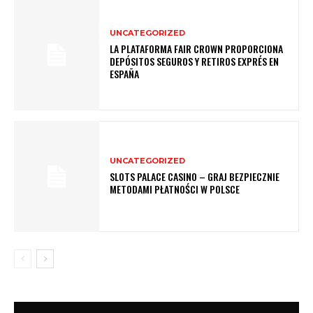
UNCATEGORIZED
LA PLATAFORMA FAIR CROWN PROPORCIONA
DEPÓSITOS SEGUROS Y RETIROS EXPRÉS EN
ESPAÑA
UNCATEGORIZED
SLOTS PALACE CASINO – GRAJ BEZPIECZNIE
METODAMI PŁATNOŚCI W POLSCE