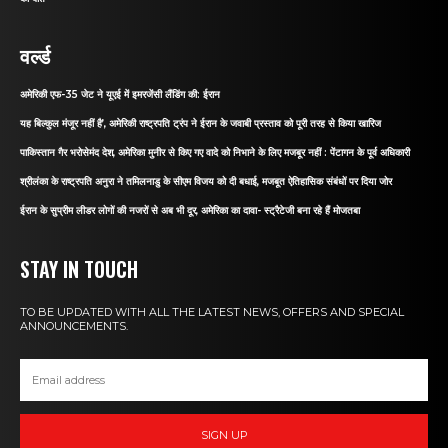
वर्ल्ड
अमेरिकी एफ-35 जेट ने यूएई में इमरजेंसी लैंडिंग की: ईरान
यह बिल्कुल मंजूर नहीं है’, अमेरिकी राष्ट्रपति ट्रंप ने ईरान के जवाबी प्रस्ताव को पूरी तरह से किया खारिज
पाकिस्तान गैर भरोसेमंद देश, अमेरिका मुनीर से किए गए वादे को निभाने के लिए मजबूर नहीं : पेंटागन के पूर्व अधिकारी
श्रीलंका के राष्ट्रपति अनुरा ने तमिलनाडु के सीएम विजय को दी बधाई, मजबूत ऐतिहासिक संबंधों पर दिया जोर
ईरान के सुप्रीम लीडर लोगों की नजरों से अब भी दूर, अमेरिका का दावा- स्ट्रैटेजी बना रहे हैं मोजतबा
STAY IN TOUCH
TO BE UPDATED WITH ALL THE LATEST NEWS, OFFERS AND SPECIAL
ANNOUNCEMENTS.
SIGN UP