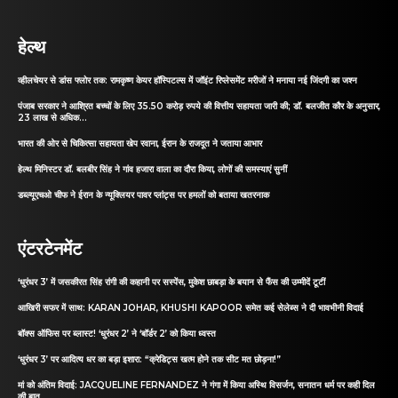
हेल्थ
व्हीलचेयर से डांस फ्लोर तक: रामकृष्ण केयर हॉस्पिटल्स में जॉइंट रिप्लेसमेंट मरीजों ने मनाया नई जिंदगी का जश्न
पंजाब सरकार ने आश्रित बच्चों के लिए 35.50 करोड़ रुपये की वित्तीय सहायता जारी की; डॉ. बलजीत कौर के अनुसार,
23 लाख से अधिक...
भारत की ओर से चिकित्सा सहायता खेप रवाना, ईरान के राजदूत ने जताया आभार
हेल्थ मिनिस्टर डॉ. बलबीर सिंह ने गांव हजारा वाला का दौरा किया, लोगों की समस्याएं सुनीं
डब्ल्यूएचओ चीफ ने ईरान के न्यूक्लियर पावर प्लांट्स पर हमलों को बताया खतरनाक
एंटरटेनमेंट
‘धुरंधर 3’ में जसकीरत सिंह रांगी की कहानी पर सस्पेंस, मुकेश छाबड़ा के बयान से फैंस की उम्मीदें टूटीं
आखिरी सफर में साथ: KARAN JOHAR, KHUSHI KAPOOR समेत कई सेलेब्स ने दी भावभीनी विदाई
बॉक्स ऑफिस पर ब्लास्ट! ‘धुरंधर 2’ ने ‘बॉर्डर 2’ को किया ध्वस्त
‘धुरंधर 3’ पर आदित्य धर का बड़ा इशारा: “क्रेडिट्स खत्म होने तक सीट मत छोड़ना!”
मां को अंतिम विदाई: JACQUELINE FERNANDEZ ने गंगा में किया अस्थि विसर्जन, सनातन धर्म पर कही दिल
की बात