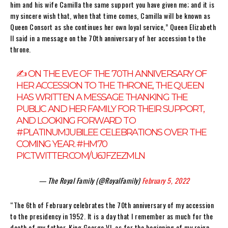
him and his wife Camilla the same support you have given me; and it is
my sincere wish that, when that time comes, Camilla will be known as
Queen Consort as she continues her own loyal service,” Queen Elizabeth
II said in a message on the 70th anniversary of her accession to the
throne.
✍️ ON THE EVE OF THE 70TH ANNIVERSARY OF
HER ACCESSION TO THE THRONE, THE QUEEN
HAS WRITTEN A MESSAGE THANKING THE
PUBLIC AND HER FAMILY FOR THEIR SUPPORT,
AND LOOKING FORWARD TO
#PLATINUMJUBILEE
CELEBRATIONS OVER THE
COMING YEAR.
#HM70
PIC.TWITTER.COM/U6JFZEZMLN
— The Royal Family (@RoyalFamily)
February 5, 2022
“The 6th of February celebrates the 70th anniversary of my accession
to the presidency in 1952. It is a day that I remember as much for the
death of my father, King George VI, as for the beginning of my reign,