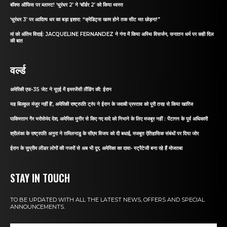
बॉक्स ऑफिस पर ब्लास्ट! ‘धुरंधर 2’ ने ‘बॉर्डर 2’ को किया ध्वस्त
‘धुरंधर 3’ पर आदित्य धर का बड़ा इशारा: “क्रेडिट्स खत्म होने तक सीट मत छोड़ना!”
मां को अंतिम विदाई: JACQUELINE FERNANDEZ ने गंगा में किया अस्थि विसर्जन, सनातन धर्म पर कही दिल
की बात
वर्ल्ड
अमेरिकी एफ-35 जेट ने यूएई में इमरजेंसी लैंडिंग की: ईरान
यह बिल्कुल मंजूर नहीं है’, अमेरिकी राष्ट्रपति ट्रंप ने ईरान के जवाबी प्रस्ताव को पूरी तरह से किया खारिज
पाकिस्तान गैर भरोसेमंद देश, अमेरिका मुनीर से किए गए वादे को निभाने के लिए मजबूर नहीं : पेंटागन के पूर्व अधिकारी
श्रीलंका के राष्ट्रपति अनुरा ने तमिलनाडु के सीएम विजय को दी बधाई, मजबूत ऐतिहासिक संबंधों पर दिया जोर
ईरान के सुप्रीम लीडर लोगों की नजरों से अब भी दूर, अमेरिका का दावा- स्ट्रैटेजी बना रहे हैं मोजतबा
STAY IN TOUCH
TO BE UPDATED WITH ALL THE LATEST NEWS, OFFERS AND SPECIAL
ANNOUNCEMENTS.