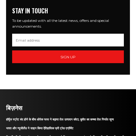
STAY IN TOUCH
To be updated with all the latest news, offers and special
announcements.
SIGN UP
बिज़नेस
हॉर्मुज स्ट्रेट बंद होने के बीच ओपेक प्लस ने बढ़ाया तेल उत्पादन कोटा, कुवैत का कच्चा तेल निर्यात शून्य
भारत और न्यूजीलैंड ने साइन किया ऐतिहासिक फ्री ट्रेड एग्रीमेंट