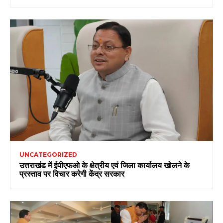
UNCATEGORIZED
उत्तराखंड में ईपीएफओ के क्षेत्रीय एवं जिला कार्यालय खोलने के
प्रस्ताव पर विचार करेगी केंद्र सरकार