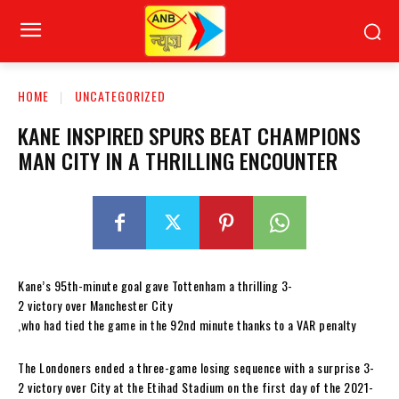
HOME
UNCATEGORIZED
KANE INSPIRED SPURS BEAT CHAMPIONS
MAN CITY IN A THRILLING ENCOUNTER
Kane’s 95th-minute goal gave Tottenham a thrilling 3-
2 victory over Manchester City
,who had tied the game in the 92nd minute thanks to a VAR penalty
The Londoners ended a three-game losing sequence with a surprise 3-
2 victory over City at the Etihad Stadium on the first day of the 2021-