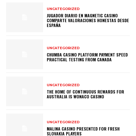
UNCATEGORIZED
JUGADOR DIARIO EN MAGNETIC CASINO
COMPARTE VALORACIONES HONESTAS DESDE
ESPAÑA
UNCATEGORIZED
CHUMBA CASINO PLATFORM PAYMENT SPEED
PRACTICAL TESTING FROM CANADA
UNCATEGORIZED
THE HOME OF CONTINUOUS REWARDS FOR
AUSTRALIA IS WONACO CASINO
UNCATEGORIZED
MALINA CASINO PRESENTED FOR FRESH
SLOVAKIA PLAYERS