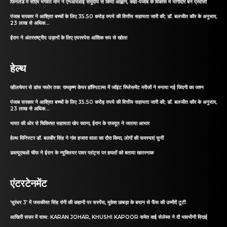
फिनलैंड में सीएम भगवंत मान ने एनआरआई समुदाय से किया आह्वान, कहा-पंजाब के विकास में भागीदार बनें प्रवासी
पंजाब सरकार ने आश्रित बच्चों के लिए 35.50 करोड़ रुपये की वित्तीय सहायता जारी की; डॉ. बलजीत कौर के अनुसार,
23 लाख से अधिक...
ईरान ने अंतरराष्ट्रीय उड़ानों के लिए एयरस्पेस आंशिक रूप से खोला
हेल्थ
व्हीलचेयर से डांस फ्लोर तक: रामकृष्ण केयर हॉस्पिटल्स में जॉइंट रिप्लेसमेंट मरीजों ने मनाया नई जिंदगी का जश्न
पंजाब सरकार ने आश्रित बच्चों के लिए 35.50 करोड़ रुपये की वित्तीय सहायता जारी की; डॉ. बलजीत कौर के अनुसार,
23 लाख से अधिक...
भारत की ओर से चिकित्सा सहायता खेप रवाना, ईरान के राजदूत ने जताया आभार
हेल्थ मिनिस्टर डॉ. बलबीर सिंह ने गांव हजारा वाला का दौरा किया, लोगों की समस्याएं सुनीं
डब्ल्यूएचओ चीफ ने ईरान के न्यूक्लियर पावर प्लांट्स पर हमलों को बताया खतरनाक
एंटरटेनमेंट
‘धुरंधर 3’ में जसकीरत सिंह रांगी की कहानी पर सस्पेंस, मुकेश छाबड़ा के बयान से फैंस की उम्मीदें टूटीं
आखिरी सफर में साथ: KARAN JOHAR, KHUSHI KAPOOR समेत कई सेलेब्स ने दी भावभीनी विदाई