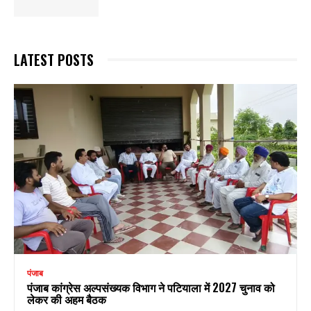
LATEST POSTS
पंजाब
पंजाब कांग्रेस अल्पसंख्यक विभाग ने पटियाला में 2027 चुनाव को
लेकर की अहम बैठक