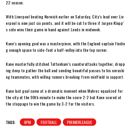
22 season.
With Liverpool beating Norwich earlier on Saturday, City’s lead over Liv
erpool is now just six points, and it will be cut to three if Jurgen Klopp’
s side wins their game in hand against Leeds in midweek.
Kane’s opening goal was a masterpiece, with the England captain findin
g enough space to side-foot a half-volley into the top corner.
Kane masterfully stitched Tottenham’s counterattacks together, dropp
ing deep to gather the ball and sending beautiful passes to his onrushi
ng teammates, with willing runners breaking from midfield in support.
Kane last goal came at a dramatic moment when Mahrez equalized for
the city at the 90th minute to make the score 2-2 but Kane scored at
the stoppage to win the game by 3-2 for the visitors.
TAGS:
8PM
FOOTBALL
PREMIERLEAGUE