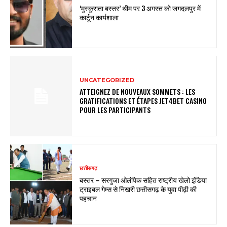
‘मुस्कुराता बस्तर’ थीम पर 3 अगस्त को जगदलपुर में
कार्टून कार्यशाला
UNCATEGORIZED
ATTEIGNEZ DE NOUVEAUX SOMMETS : LES
GRATIFICATIONS ET ÉTAPES JET4BET CASINO
POUR LES PARTICIPANTS
छत्तीसगढ़
बस्तर – सरगुजा ओलंपिक सहित राष्ट्रीय खेलो इंडिया
ट्राइबल गेम्स से निखरी छत्तीसगढ़ के युवा पीढ़ी की
पहचान