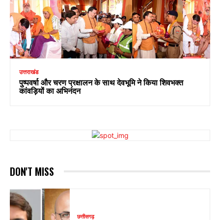
उत्तराखंड
पुष्पवर्षा और चरण प्रक्षालन के साथ देवभूमि ने किया शिवभक्त
कांवड़ियों का अभिनंदन
DON'T MISS
छत्तीसगढ़