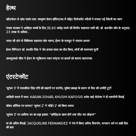
हेल्थ
व्हीलचेयर से डांस फ्लोर तक: रामकृष्ण केयर हॉस्पिटल्स में जॉइंट रिप्लेसमेंट मरीजों ने मनाया नई जिंदगी का जश्न
पंजाब सरकार ने आश्रित बच्चों के लिए 35.50 करोड़ रुपये की वित्तीय सहायता जारी की; डॉ. बलजीत कौर के अनुसार,
23 लाख से अधिक...
भारत की ओर से चिकित्सा सहायता खेप रवाना, ईरान के राजदूत ने जताया आभार
हेल्थ मिनिस्टर डॉ. बलबीर सिंह ने गांव हजारा वाला का दौरा किया, लोगों की समस्याएं सुनीं
डब्ल्यूएचओ चीफ ने ईरान के न्यूक्लियर पावर प्लांट्स पर हमलों को बताया खतरनाक
एंटरटेनमेंट
‘धुरंधर 3’ में जसकीरत सिंह रांगी की कहानी पर सस्पेंस, मुकेश छाबड़ा के बयान से फैंस की उम्मीदें टूटीं
आखिरी सफर में साथ: KARAN JOHAR, KHUSHI KAPOOR समेत कई सेलेब्स ने दी भावभीनी विदाई
बॉक्स ऑफिस पर ब्लास्ट! ‘धुरंधर 2’ ने ‘बॉर्डर 2’ को किया ध्वस्त
‘धुरंधर 3’ पर आदित्य धर का बड़ा इशारा: “क्रेडिट्स खत्म होने तक सीट मत छोड़ना!”
मां को अंतिम विदाई: JACQUELINE FERNANDEZ ने गंगा में किया अस्थि विसर्जन, सनातन धर्म पर कही दिल
की बात