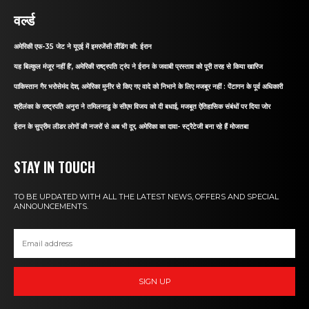
वर्ल्ड
अमेरिकी एफ-35 जेट ने यूएई में इमरजेंसी लैंडिंग की: ईरान
यह बिल्कुल मंजूर नहीं है’, अमेरिकी राष्ट्रपति ट्रंप ने ईरान के जवाबी प्रस्ताव को पूरी तरह से किया खारिज
पाकिस्तान गैर भरोसेमंद देश, अमेरिका मुनीर से किए गए वादे को निभाने के लिए मजबूर नहीं : पेंटागन के पूर्व अधिकारी
श्रीलंका के राष्ट्रपति अनुरा ने तमिलनाडु के सीएम विजय को दी बधाई, मजबूत ऐतिहासिक संबंधों पर दिया जोर
ईरान के सुप्रीम लीडर लोगों की नजरों से अब भी दूर, अमेरिका का दावा- स्ट्रैटेजी बना रहे हैं मोजतबा
STAY IN TOUCH
TO BE UPDATED WITH ALL THE LATEST NEWS, OFFERS AND SPECIAL
ANNOUNCEMENTS.
SIGN UP