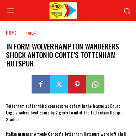
HOME
स्पोर्ट्स
IN FORM WOLVERHAMPTON WANDERERS
SHOCK ANTONIO CONTE’S TOTTENHAM
HOTSPUR
Tottenham suffer third consecutive defeat in the league as Bruno
Lage’s wolves beat spurs by 2 goals to nil at the Tottenham Hotspur
Stadium.
Italian manager Antonio Contes’s Tottenham Hotspurs were left shell