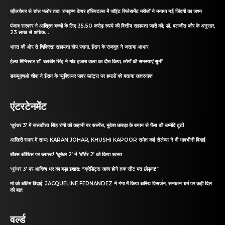
व्हीलचेयर से डांस फ्लोर तक: रामकृष्ण केयर हॉस्पिटल्स में जॉइंट रिप्लेसमेंट मरीजों ने मनाया नई जिंदगी का जश्न
पंजाब सरकार ने आश्रित बच्चों के लिए 35.50 करोड़ रुपये की वित्तीय सहायता जारी की; डॉ. बलजीत कौर के अनुसार,
23 लाख से अधिक...
भारत की ओर से चिकित्सा सहायता खेप रवाना, ईरान के राजदूत ने जताया आभार
हेल्थ मिनिस्टर डॉ. बलबीर सिंह ने गांव हजारा वाला का दौरा किया, लोगों की समस्याएं सुनीं
डब्ल्यूएचओ चीफ ने ईरान के न्यूक्लियर पावर प्लांट्स पर हमलों को बताया खतरनाक
एंटरटेनमेंट
‘धुरंधर 3’ में जसकीरत सिंह रांगी की कहानी पर सस्पेंस, मुकेश छाबड़ा के बयान से फैंस की उम्मीदें टूटीं
आखिरी सफर में साथ: KARAN JOHAR, KHUSHI KAPOOR समेत कई सेलेब्स ने दी भावभीनी विदाई
बॉक्स ऑफिस पर ब्लास्ट! ‘धुरंधर 2’ ने ‘बॉर्डर 2’ को किया ध्वस्त
‘धुरंधर 3’ पर आदित्य धर का बड़ा इशारा: “क्रेडिट्स खत्म होने तक सीट मत छोड़ना!”
मां को अंतिम विदाई: JACQUELINE FERNANDEZ ने गंगा में किया अस्थि विसर्जन, सनातन धर्म पर कही दिल
की बात
वर्ल्ड