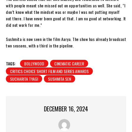
with people meant she missed out on opportunities as well. She said, “I
don’t know what the mindset was or maybe I was not putting myself
out there. I have never been good at that. I am no good at networking. It
did not work for me.”
Sushmita is now seen in the film Aarya. The show has already broadcast
two seasons, with a third in the pipeline.
TAGS:
BOLLYWOOD
CINEMATIC CAREER
CRITICS CHOICE SHORT FILM AND SERIES AWARDS
SUCHARITA TYAGI
SUSHMITA SEN
DECEMBER 16, 2024