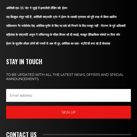
अमेरिकी एफ-35 जेट ने यूएई में इमरजेंसी लैंडिंग की: ईरान
यह बिल्कुल मंजूर नहीं है’, अमेरिकी राष्ट्रपति ट्रंप ने ईरान के जवाबी प्रस्ताव को पूरी तरह से किया खारिज
पाकिस्तान गैर भरोसेमंद देश, अमेरिका मुनीर से किए गए वादे को निभाने के लिए मजबूर नहीं : पेंटागन के पूर्व अधिकारी
श्रीलंका के राष्ट्रपति अनुरा ने तमिलनाडु के सीएम विजय को दी बधाई, मजबूत ऐतिहासिक संबंधों पर दिया जोर
ईरान के सुप्रीम लीडर लोगों की नजरों से अब भी दूर, अमेरिका का दावा- स्ट्रैटेजी बना रहे हैं मोजतबा
STAY IN TOUCH
TO BE UPDATED WITH ALL THE LATEST NEWS, OFFERS AND SPECIAL
ANNOUNCEMENTS.
SIGN UP
CONTACT US