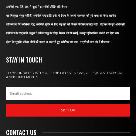
अमेरिकी एफ-35 जेट ने यूएई में इमरजेंसी लैंडिंग की: ईरान
यह बिल्कुल मंजूर नहीं है’, अमेरिकी राष्ट्रपति ट्रंप ने ईरान के जवाबी प्रस्ताव को पूरी तरह से किया खारिज
पाकिस्तान गैर भरोसेमंद देश, अमेरिका मुनीर से किए गए वादे को निभाने के लिए मजबूर नहीं : पेंटागन के पूर्व अधिकारी
श्रीलंका के राष्ट्रपति अनुरा ने तमिलनाडु के सीएम विजय को दी बधाई, मजबूत ऐतिहासिक संबंधों पर दिया जोर
ईरान के सुप्रीम लीडर लोगों की नजरों से अब भी दूर, अमेरिका का दावा- स्ट्रैटेजी बना रहे हैं मोजतबा
STAY IN TOUCH
TO BE UPDATED WITH ALL THE LATEST NEWS, OFFERS AND SPECIAL
ANNOUNCEMENTS.
SIGN UP
CONTACT US