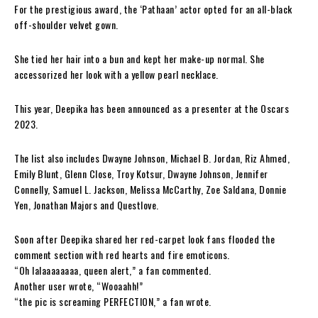
For the prestigious award, the ‘Pathaan’ actor opted for an all-black
off-shoulder velvet gown.
She tied her hair into a bun and kept her make-up normal. She
accessorized her look with a yellow pearl necklace.
This year, Deepika has been announced as a presenter at the Oscars
2023.
The list also includes Dwayne Johnson, Michael B. Jordan, Riz Ahmed,
Emily Blunt, Glenn Close, Troy Kotsur, Dwayne Johnson, Jennifer
Connelly, Samuel L. Jackson, Melissa McCarthy, Zoe Saldana, Donnie
Yen, Jonathan Majors and Questlove.
Soon after Deepika shared her red-carpet look fans flooded the
comment section with red hearts and fire emoticons.
“Oh lalaaaaaaaa, queen alert,” a fan commented.
Another user wrote, “Wooaahh!”
“the pic is screaming PERFECTION,” a fan wrote.