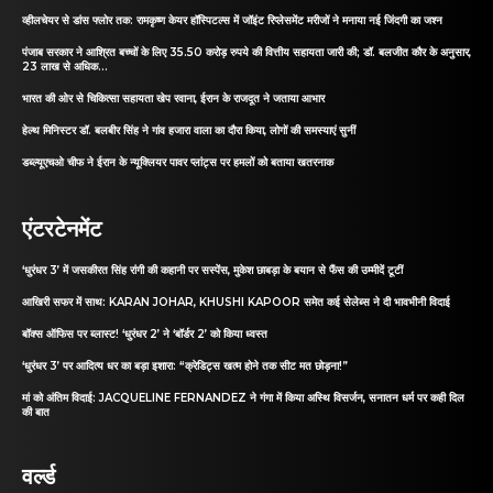
व्हीलचेयर से डांस फ्लोर तक: रामकृष्ण केयर हॉस्पिटल्स में जॉइंट रिप्लेसमेंट मरीजों ने मनाया नई जिंदगी का जश्न
पंजाब सरकार ने आश्रित बच्चों के लिए 35.50 करोड़ रुपये की वित्तीय सहायता जारी की; डॉ. बलजीत कौर के अनुसार,
23 लाख से अधिक...
भारत की ओर से चिकित्सा सहायता खेप रवाना, ईरान के राजदूत ने जताया आभार
हेल्थ मिनिस्टर डॉ. बलबीर सिंह ने गांव हजारा वाला का दौरा किया, लोगों की समस्याएं सुनीं
डब्ल्यूएचओ चीफ ने ईरान के न्यूक्लियर पावर प्लांट्स पर हमलों को बताया खतरनाक
एंटरटेनमेंट
‘धुरंधर 3’ में जसकीरत सिंह रांगी की कहानी पर सस्पेंस, मुकेश छाबड़ा के बयान से फैंस की उम्मीदें टूटीं
आखिरी सफर में साथ: KARAN JOHAR, KHUSHI KAPOOR समेत कई सेलेब्स ने दी भावभीनी विदाई
बॉक्स ऑफिस पर ब्लास्ट! ‘धुरंधर 2’ ने ‘बॉर्डर 2’ को किया ध्वस्त
‘धुरंधर 3’ पर आदित्य धर का बड़ा इशारा: “क्रेडिट्स खत्म होने तक सीट मत छोड़ना!”
मां को अंतिम विदाई: JACQUELINE FERNANDEZ ने गंगा में किया अस्थि विसर्जन, सनातन धर्म पर कही दिल
की बात
वर्ल्ड