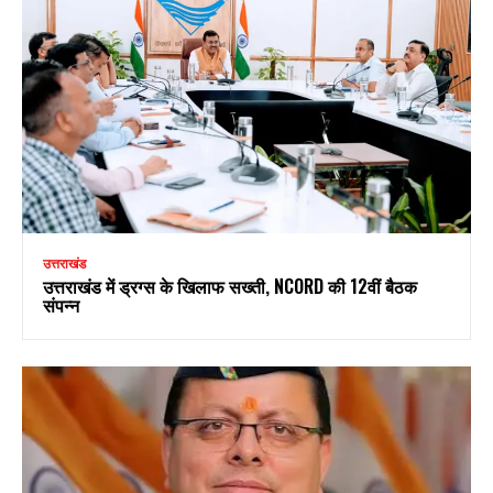
उत्तराखंड
उत्तराखंड में ड्रग्स के खिलाफ सख्ती, NCORD की 12वीं बैठक
संपन्न