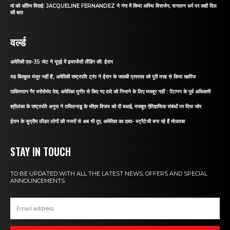
मां को अंतिम विदाई: JACQUELINE FERNANDEZ ने गंगा में किया अस्थि विसर्जन, सनातन धर्म पर कही दिल
की बात
वर्ल्ड
अमेरिकी एफ-35 जेट ने यूएई में इमरजेंसी लैंडिंग की: ईरान
यह बिल्कुल मंजूर नहीं है’, अमेरिकी राष्ट्रपति ट्रंप ने ईरान के जवाबी प्रस्ताव को पूरी तरह से किया खारिज
पाकिस्तान गैर भरोसेमंद देश, अमेरिका मुनीर से किए गए वादे को निभाने के लिए मजबूर नहीं : पेंटागन के पूर्व अधिकारी
श्रीलंका के राष्ट्रपति अनुरा ने तमिलनाडु के सीएम विजय को दी बधाई, मजबूत ऐतिहासिक संबंधों पर दिया जोर
ईरान के सुप्रीम लीडर लोगों की नजरों से अब भी दूर, अमेरिका का दावा- स्ट्रैटेजी बना रहे हैं मोजतबा
STAY IN TOUCH
TO BE UPDATED WITH ALL THE LATEST NEWS, OFFERS AND SPECIAL
ANNOUNCEMENTS.