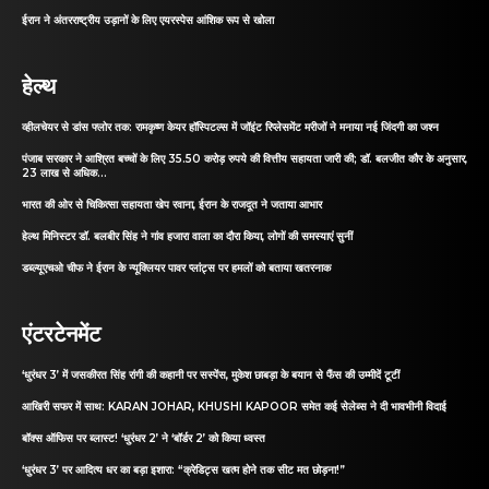
ईरान ने अंतरराष्ट्रीय उड़ानों के लिए एयरस्पेस आंशिक रूप से खोला
हेल्थ
व्हीलचेयर से डांस फ्लोर तक: रामकृष्ण केयर हॉस्पिटल्स में जॉइंट रिप्लेसमेंट मरीजों ने मनाया नई जिंदगी का जश्न
पंजाब सरकार ने आश्रित बच्चों के लिए 35.50 करोड़ रुपये की वित्तीय सहायता जारी की; डॉ. बलजीत कौर के अनुसार,
23 लाख से अधिक...
भारत की ओर से चिकित्सा सहायता खेप रवाना, ईरान के राजदूत ने जताया आभार
हेल्थ मिनिस्टर डॉ. बलबीर सिंह ने गांव हजारा वाला का दौरा किया, लोगों की समस्याएं सुनीं
डब्ल्यूएचओ चीफ ने ईरान के न्यूक्लियर पावर प्लांट्स पर हमलों को बताया खतरनाक
एंटरटेनमेंट
‘धुरंधर 3’ में जसकीरत सिंह रांगी की कहानी पर सस्पेंस, मुकेश छाबड़ा के बयान से फैंस की उम्मीदें टूटीं
आखिरी सफर में साथ: KARAN JOHAR, KHUSHI KAPOOR समेत कई सेलेब्स ने दी भावभीनी विदाई
बॉक्स ऑफिस पर ब्लास्ट! ‘धुरंधर 2’ ने ‘बॉर्डर 2’ को किया ध्वस्त
‘धुरंधर 3’ पर आदित्य धर का बड़ा इशारा: “क्रेडिट्स खत्म होने तक सीट मत छोड़ना!”