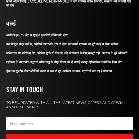
मां को अंतिम विदाई: JACQUELINE FERNANDEZ ने गंगा में किया अस्थि विसर्जन, सनातन धर्म पर कही दिल
की बात
वर्ल्ड
अमेरिकी एफ-35 जेट ने यूएई में इमरजेंसी लैंडिंग की: ईरान
यह बिल्कुल मंजूर नहीं है’, अमेरिकी राष्ट्रपति ट्रंप ने ईरान के जवाबी प्रस्ताव को पूरी तरह से किया खारिज
पाकिस्तान गैर भरोसेमंद देश, अमेरिका मुनीर से किए गए वादे को निभाने के लिए मजबूर नहीं : पेंटागन के पूर्व अधिकारी
श्रीलंका के राष्ट्रपति अनुरा ने तमिलनाडु के सीएम विजय को दी बधाई, मजबूत ऐतिहासिक संबंधों पर दिया जोर
ईरान के सुप्रीम लीडर लोगों की नजरों से अब भी दूर, अमेरिका का दावा- स्ट्रैटेजी बना रहे हैं मोजतबा
STAY IN TOUCH
TO BE UPDATED WITH ALL THE LATEST NEWS, OFFERS AND SPECIAL
ANNOUNCEMENTS.