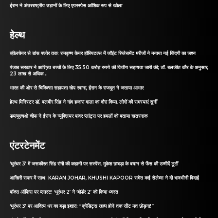
ईरान ने अंतरराष्ट्रीय उड़ानों के लिए एयरस्पेस आंशिक रूप से खोला
हेल्थ
व्हीलचेयर से डांस फ्लोर तक: रामकृष्ण केयर हॉस्पिटल्स में जॉइंट रिप्लेसमेंट मरीजों ने मनाया नई जिंदगी का जश्न
पंजाब सरकार ने आश्रित बच्चों के लिए 35.50 करोड़ रुपये की वित्तीय सहायता जारी की; डॉ. बलजीत कौर के अनुसार,
23 लाख से अधिक...
भारत की ओर से चिकित्सा सहायता खेप रवाना, ईरान के राजदूत ने जताया आभार
हेल्थ मिनिस्टर डॉ. बलबीर सिंह ने गांव हजारा वाला का दौरा किया, लोगों की समस्याएं सुनीं
डब्ल्यूएचओ चीफ ने ईरान के न्यूक्लियर पावर प्लांट्स पर हमलों को बताया खतरनाक
एंटरटेनमेंट
‘धुरंधर 3’ में जसकीरत सिंह रांगी की कहानी पर सस्पेंस, मुकेश छाबड़ा के बयान से फैंस की उम्मीदें टूटीं
आखिरी सफर में साथ: KARAN JOHAR, KHUSHI KAPOOR समेत कई सेलेब्स ने दी भावभीनी विदाई
बॉक्स ऑफिस पर ब्लास्ट! ‘धुरंधर 2’ ने ‘बॉर्डर 2’ को किया ध्वस्त
‘धुरंधर 3’ पर आदित्य धर का बड़ा इशारा: “क्रेडिट्स खत्म होने तक सीट मत छोड़ना!”