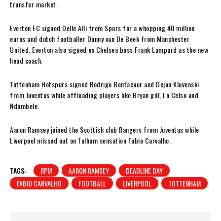
transfer market.
Everton FC signed Delle Alli from Spurs for a whopping 40 million
euros and dutch footballer Donny van De Beek from Manchester
United. Everton also signed ex Chelsea boss Frank Lampard as the new
head coach.
Tottenham Hotspurs signed Rodrigo Bentacaur and Dejan Kluvenski
from Juventus while offloading players like Bryan gill, Lo Celso and
Ndombele.
Aaron Ramsey joined the Scottish club Rangers from Juventus while
Liverpool missed out on fulham sensation Fabio Carvalho.
TAGS:
8PM
AARON RAMSEY
DEADLINE DAY
FABIO CARVALHO
FOOTBALL
LIVERPOOL
TOTTENHAM