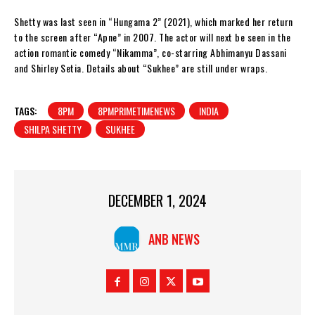
Shetty was last seen in “Hungama 2” (2021), which marked her return
to the screen after “Apne” in 2007. The actor will next be seen in the
action romantic comedy “Nikamma”, co-starring Abhimanyu Dassani
and Shirley Setia. Details about “Sukhee” are still under wraps.
TAGS:
8PM
8PMPRIMETIMENEWS
INDIA
SHILPA SHETTY
SUKHEE
DECEMBER 1, 2024
ANB NEWS