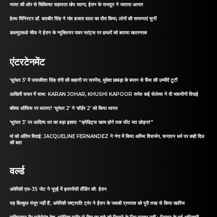
भारत की ओर से चिकित्सा सहायता खेप रवाना, ईरान के राजदूत ने जताया आभार
हेल्थ मिनिस्टर डॉ. बलबीर सिंह ने गांव हजारा वाला का दौरा किया, लोगों की समस्याएं सुनीं
डब्ल्यूएचओ चीफ ने ईरान के न्यूक्लियर पावर प्लांट्स पर हमलों को बताया खतरनाक
एंटरटेनमेंट
‘धुरंधर 3’ में जसकीरत सिंह रांगी की कहानी पर सस्पेंस, मुकेश छाबड़ा के बयान से फैंस की उम्मीदें टूटीं
आखिरी सफर में साथ: KARAN JOHAR, KHUSHI KAPOOR समेत कई सेलेब्स ने दी भावभीनी विदाई
बॉक्स ऑफिस पर ब्लास्ट! ‘धुरंधर 2’ ने ‘बॉर्डर 2’ को किया ध्वस्त
‘धुरंधर 3’ पर आदित्य धर का बड़ा इशारा: “क्रेडिट्स खत्म होने तक सीट मत छोड़ना!”
मां को अंतिम विदाई: JACQUELINE FERNANDEZ ने गंगा में किया अस्थि विसर्जन, सनातन धर्म पर कही दिल
की बात
वर्ल्ड
अमेरिकी एफ-35 जेट ने यूएई में इमरजेंसी लैंडिंग की: ईरान
यह बिल्कुल मंजूर नहीं है’, अमेरिकी राष्ट्रपति ट्रंप ने ईरान के जवाबी प्रस्ताव को पूरी तरह से किया खारिज