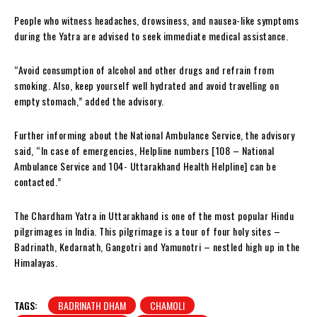
People who witness headaches, drowsiness, and nausea-like symptoms
during the Yatra are advised to seek immediate medical assistance.
“Avoid consumption of alcohol and other drugs and refrain from
smoking. Also, keep yourself well hydrated and avoid travelling on
empty stomach,” added the advisory.
Further informing about the National Ambulance Service, the advisory
said, “In case of emergencies, Helpline numbers [108 – National
Ambulance Service and 104- Uttarakhand Health Helpline] can be
contacted.”
The Chardham Yatra in Uttarakhand is one of the most popular Hindu
pilgrimages in India. This pilgrimage is a tour of four holy sites –
Badrinath, Kedarnath, Gangotri and Yamunotri – nestled high up in the
Himalayas.
TAGS:
BADRINATH DHAM
CHAMOLI