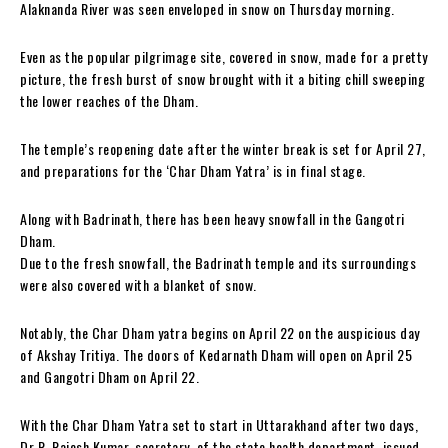
Alaknanda River was seen enveloped in snow on Thursday morning.
Even as the popular pilgrimage site, covered in snow, made for a pretty
picture, the fresh burst of snow brought with it a biting chill sweeping
the lower reaches of the Dham.
The temple’s reopening date after the winter break is set for April 27,
and preparations for the ‘Char Dham Yatra’ is in final stage.
Along with Badrinath, there has been heavy snowfall in the Gangotri
Dham.
Due to the fresh snowfall, the Badrinath temple and its surroundings
were also covered with a blanket of snow.
Notably, the Char Dham yatra begins on April 22 on the auspicious day
of Akshay Tritiya. The doors of Kedarnath Dham will open on April 25
and Gangotri Dham on April 22.
With the Char Dham Yatra set to start in Uttarakhand after two days,
Dr R. Rajesh Kumar, secretary, of the state health department, issued