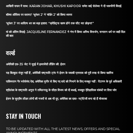
आखिरी सफर में साथ: KARAN JOHAR, KHUSHI KAPOOR समेत कई सेलेब्स ने दी भावभीनी विदाई
बॉक्स ऑफिस पर ब्लास्ट! ‘धुरंधर 2’ ने ‘बॉर्डर 2’ को किया ध्वस्त
‘धुरंधर 3’ पर आदित्य धर का बड़ा इशारा: “क्रेडिट्स खत्म होने तक सीट मत छोड़ना!”
मां को अंतिम विदाई: JACQUELINE FERNANDEZ ने गंगा में किया अस्थि विसर्जन, सनातन धर्म पर कही दिल
की बात
वर्ल्ड
अमेरिकी एफ-35 जेट ने यूएई में इमरजेंसी लैंडिंग की: ईरान
यह बिल्कुल मंजूर नहीं है’, अमेरिकी राष्ट्रपति ट्रंप ने ईरान के जवाबी प्रस्ताव को पूरी तरह से किया खारिज
पाकिस्तान गैर भरोसेमंद देश, अमेरिका मुनीर से किए गए वादे को निभाने के लिए मजबूर नहीं : पेंटागन के पूर्व अधिकारी
श्रीलंका के राष्ट्रपति अनुरा ने तमिलनाडु के सीएम विजय को दी बधाई, मजबूत ऐतिहासिक संबंधों पर दिया जोर
ईरान के सुप्रीम लीडर लोगों की नजरों से अब भी दूर, अमेरिका का दावा- स्ट्रैटेजी बना रहे हैं मोजतबा
STAY IN TOUCH
TO BE UPDATED WITH ALL THE LATEST NEWS, OFFERS AND SPECIAL